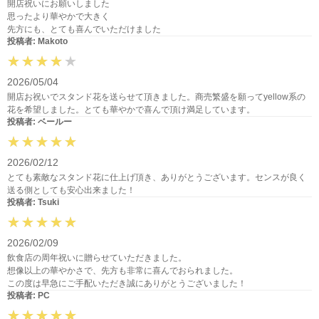
開店祝いにお願いしました
思ったより華やかで大きく
先方にも、とても喜んでいただけました
投稿者: Makoto
2026/05/04
開店お祝いでスタンド花を送らせて頂きました。商売繁盛を願ってyellow系の
花を希望しました。とても華やかで喜んで頂け満足しています。
投稿者: ベールー
2026/02/12
とても素敵なスタンド花に仕上げ頂き、ありがとうございます。センスが良く
送る側としても安心出来ました！
投稿者: Tsuki
2026/02/09
飲食店の周年祝いに贈らせていただきました。
想像以上の華やかさで、先方も非常に喜んでおられました。
この度は早急にご手配いただき誠にありがとうございました！
投稿者: PC