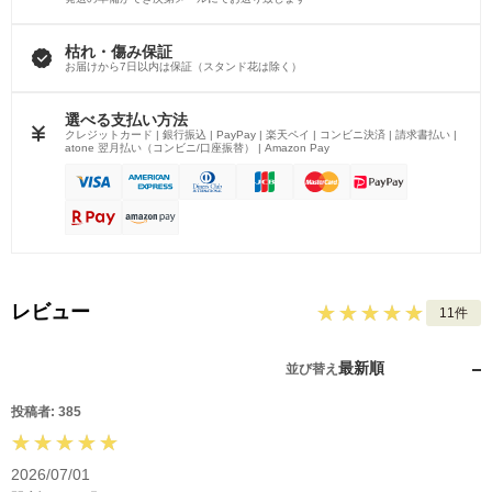
枯れ・傷み保証
お届けから7日以内は保証（スタンド花は除く）
選べる支払い方法
クレジットカード | 銀行振込 | PayPay | 楽天ペイ | コンビニ決済 | 請求書払い |
atone 翌月払い（コンビニ/口座振替） | Amazon Pay
レビュー
11件
最新順
並び替え
投稿者: 385
2026/07/01