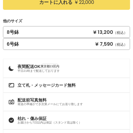
¥ 22,000
カートに入れる
他のサイズ
¥ 13,200
8号鉢
（税込）
¥ 7,590
6号鉢
（税込）
夜間配送OK
東京都23区内
平日21時まで配送しております
立て札・メッセージカード無料
配送前写真無料
発送の準備ができ次第メールにてお送り致します
枯れ・傷み保証
お届けから7日以内は保証（スタンド花は除く）