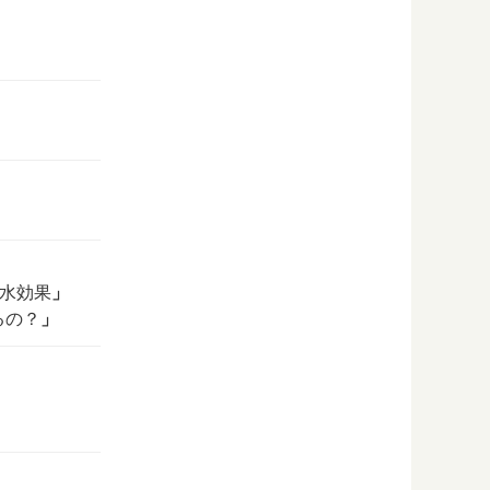
」
水効果
」
るの？
」