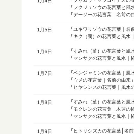
「
プリムラ・マラコイデスの
1月4日
「
フクジュソウの花言葉と風
「
デージーの花言葉｜名前の
「
ユキワリソウの花言葉｜名
1月5日
「
キク（菊）の花言葉と風水
「
すみれ（菫）の花言葉と風
1月6日
「
マンサクの花言葉と風水｜
「
ベンジャミンの花言葉｜風
1月7日
「
ウメの花言葉｜名前の由来
「
ヒヤシンスの花言葉｜風水
「
すみれ（菫）の花言葉と風
1月8日
「
モクレンの花言葉｜木蓮の
「
マンサクの花言葉と風水｜
「
ヒトリシズカの花言葉│名
1月9日