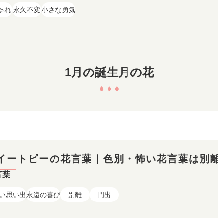
ゃれ
永久不変
小さな勇気
1月の誕生月の花
イートピーの花言葉｜色別・怖い花言葉は別
言葉
い思い出
永遠の喜び
別離
門出