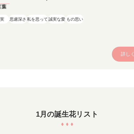
言葉
実
思慮深さ
私を思って
誠実な愛
もの思い
詳し
1月の誕生花リスト