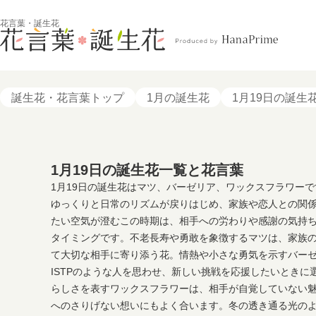
花言葉・誕生花
誕生花・花言葉トップ
1月の誕生花
1月19日の誕生
1月19日の誕生花一覧と花言葉
1月19日の誕生花はマツ、バーゼリア、ワックスフラワーで
ゆっくりと日常のリズムが戻りはじめ、家族や恋人との関
たい空気が澄むこの時期は、相手への労わりや感謝の気持
タイミングです。不老長寿や勇敢を象徴するマツは、家族
て大切な相手に寄り添う花。情熱や小さな勇気を示すバー
ISTPのような人を思わせ、新しい挑戦を応援したいとき
らしさを表すワックスフラワーは、相手が自覚していない
へのさりげない想いにもよく合います。冬の透き通る光の