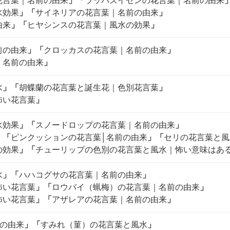
花言葉｜名前の由来
」
「
ラッパズイセンの花言葉｜名前の由来
水効果
」
「
サイネリアの花言葉｜名前の由来
」
由来
」
「
ヒヤシンスの花言葉｜風水の効果
」
前の由来
」
「
クロッカスの花言葉｜名前の由来
」
｜名前の由来
」
水
」
「
胡蝶蘭の花言葉と誕生花｜色別花言葉
」
怖い花言葉
」
水効果
」
「
スノードロップの花言葉｜名前の由来
」
」
「
ピンクッションの花言葉│名前の由来
」
「
セリの花言葉と風
の効果
」
「
チューリップの色別の花言葉と風水｜怖い意味はあ
水
」
「
ハハコグサの花言葉｜名前の由来
」
怖い花言葉
」
「
ロウバイ（蝋梅）の花言葉｜名前の由来
」
怖い花言葉
」
「
アザレアの花言葉｜名前の由来
」
前の由来
」
「
すみれ（菫）の花言葉と風水
」