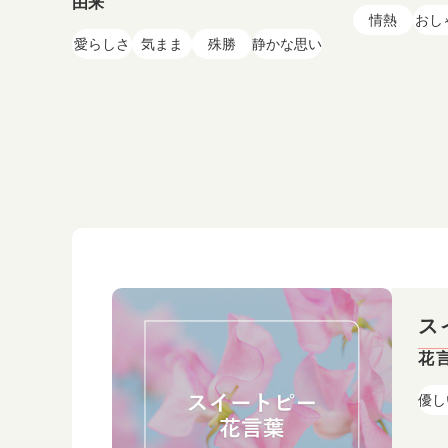
由来
情熱
おし
愛らしさ
気まま
殊勝
静かな思い
ス
花
優し