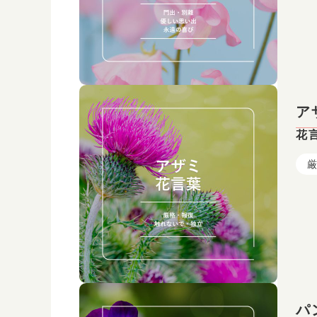
ア
花
厳
パ