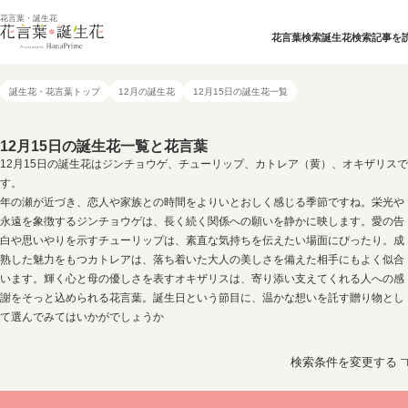
花言葉・誕生花
花言葉検索
誕生花検索
記事を
誕生花・花言葉トップ
12月の誕生花
12月15日の誕生花一覧
12月15日の誕生花一覧と花言葉
12月15日の誕生花はジンチョウゲ、チューリップ、カトレア（黄）、オキザリスで
す。
年の瀬が近づき、恋人や家族との時間をよりいとおしく感じる季節ですね。栄光や
永遠を象徴するジンチョウゲは、長く続く関係への願いを静かに映します。愛の告
白や思いやりを示すチューリップは、素直な気持ちを伝えたい場面にぴったり。成
熟した魅力をもつカトレアは、落ち着いた大人の美しさを備えた相手にもよく似合
います。輝く心と母の優しさを表すオキザリスは、寄り添い支えてくれる人への感
謝をそっと込められる花言葉。誕生日という節目に、温かな想いを託す贈り物とし
て選んでみてはいかがでしょうか
検索条件を変更する