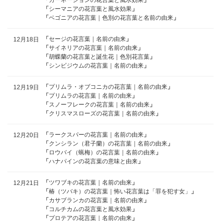
「
シーマニアの花言葉と風水効果
」
「
ベゴニアの花言葉｜色別の花言葉と名前の由来
」
「
セージの花言葉｜名前の由来
」
12月18日
「
サイネリアの花言葉｜名前の由来
」
「
胡蝶蘭の花言葉と誕生花｜色別花言葉
」
「
シンビジウムの花言葉｜名前の由来
」
「
プリムラ・オブコニカの花言葉｜名前の由来
」
12月19日
「
プリムラの花言葉｜名前の由来
」
「
スノーフレークの花言葉｜名前の由来
」
「
クリスマスローズの花言葉｜名前の由来
」
「
ラークスパーの花言葉｜名前の由来
」
12月20日
「
クンシラン（君子蘭）の花言葉｜名前の由来
」
「
ロウバイ（蝋梅）の花言葉｜名前の由来
」
「
ハナパインの花言葉の意味と由来
」
「
ツワブキの花言葉｜名前の由来
」
12月21日
「
椿（ツバキ）の花言葉｜怖い花言葉は「罪を犯す女」
」
「
カサブランカの花言葉｜名前の由来
」
「
コルチカムの花言葉と風水効果
」
「
プロテアの花言葉｜名前の由来
」