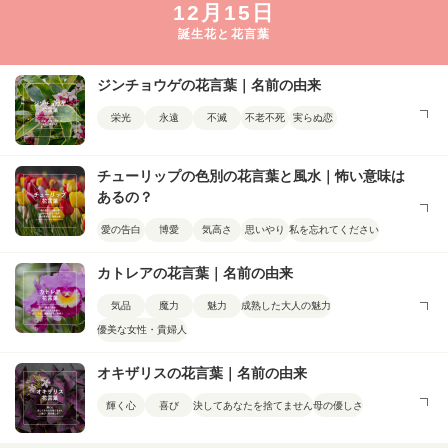
12月15日
誕生花と花言葉
ジンチョウゲの花言葉｜名前の由来
栄光
永遠
不滅
不老不死
実らぬ恋
チューリップの色別の花言葉と風水｜怖い意味は
あるの？
愛の告白
博愛
気高さ
思いやり
私を忘れてください
カトレアの花言葉｜名前の由来
気品
魔力
魅力
成熟した大人の魅力
優美な女性・貴婦人
オキザリスの花言葉｜名前の由来
輝く心
喜び
決してあなたを捨てません
母の優しさ