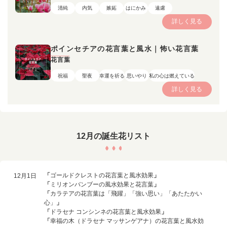
清純
内気
嫉妬
はにかみ
遠慮
詳しく見る
ポインセチアの花言葉と風水｜怖い花言葉
花言葉
祝福
聖夜
幸運を祈る
思いやり
私の心は燃えている
詳しく見る
12月の誕生花リスト
「
ゴールドクレストの花言葉と風水効果
」
12月1日
「
ミリオンバンブーの風水効果と花言葉
」
「
カラテアの花言葉は「飛躍」「強い思い」「あたたかい
心」
」
「
ドラセナ コンシンネの花言葉と風水効果
」
「
幸福の木（ドラセナ マッサンゲアナ）の花言葉と風水効