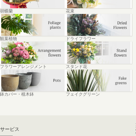
胡蝶蘭
花束
観葉植物
ドライフラワー
フラワーアレンジメント
スタンド花
鉢カバー・植木鉢
フェイクグリーン
PA
サービス