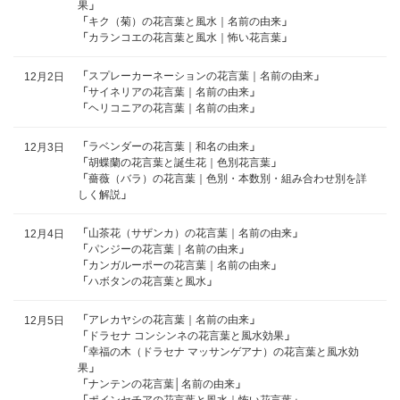
果
」
「
キク（菊）の花言葉と風水｜名前の由来
」
「
カランコエの花言葉と風水｜怖い花言葉
」
「
スプレーカーネーションの花言葉｜名前の由来
」
12月2日
「
サイネリアの花言葉｜名前の由来
」
「
ヘリコニアの花言葉｜名前の由来
」
「
ラベンダーの花言葉｜和名の由来
」
12月3日
「
胡蝶蘭の花言葉と誕生花｜色別花言葉
」
「
薔薇（バラ）の花言葉｜色別・本数別・組み合わせ別を詳
しく解説
」
「
山茶花（サザンカ）の花言葉｜名前の由来
」
12月4日
「
パンジーの花言葉｜名前の由来
」
「
カンガルーポーの花言葉｜名前の由来
」
「
ハボタンの花言葉と風水
」
「
アレカヤシの花言葉｜名前の由来
」
12月5日
「
ドラセナ コンシンネの花言葉と風水効果
」
「
幸福の木（ドラセナ マッサンゲアナ）の花言葉と風水効
果
」
「
ナンテンの花言葉│名前の由来
」
「
ポインセチアの花言葉と風水｜怖い花言葉
」