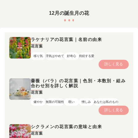
12月の誕生月の花
ラケナリアの花言葉｜名前の由来
花言葉
移り気
浮気はやめて
好奇心
持続する愛
詳しく見る
薔薇（バラ）の花言葉｜色別・本数別・組み
合わせ別を詳しく解説
花言葉
健やか
無限の可能性
呪い
憎しみ
あなたは私のもの
詳しく見る
シクラメンの花言葉の意味と由来
花言葉