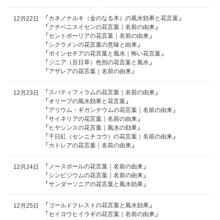
「
カネノナルキ（金のなる木）の風水効果と花言葉
」
12月22日
「
クチベニスイセンの花言葉｜名前の由来
」
「
セントポーリアの花言葉｜名前の由来
」
「
シクラメンの花言葉の意味と由来
」
「
ポインセチアの花言葉と風水｜怖い花言葉
」
「
ジニア（百日草）色別の花言葉と風水
」
「
アザレアの花言葉｜名前の由来
」
「
スパティフィラムの花言葉｜名前の由来
」
12月23日
「
オリーブの風水効果と花言葉
」
「
アリウム・ギガンテウムの花言葉｜名前の由来
」
「
サイネリアの花言葉｜名前の由来
」
「
ヒヤシンスの花言葉｜風水の効果
」
「
千日紅（センニチコウ）の花言葉｜名前の由来
」
「
カトレアの花言葉｜名前の由来
」
「
ノースポールの花言葉｜名前の由来
」
12月24日
「
シンビジウムの花言葉｜名前の由来
」
「
サンダーソニアの花言葉と風水効果
」
「
ゴールドクレストの花言葉と風水効果
」
12月25日
「
セイヨウヒイラギの花言葉｜名前の由来
」