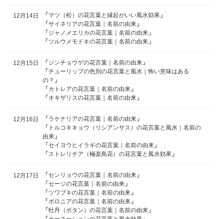
「
マツ（松）の花言葉と縁起がいい風水効果
」
12月14日
「
サイネリアの花言葉｜名前の由来
」
「
ジャノメエリカの花言葉｜名前の由来
」
「
ツルウメモドキの花言葉｜名前の由来
」
「
ジンチョウゲの花言葉｜名前の由来
」
12月15日
「
チューリップの色別の花言葉と風水｜怖い意味はある
の？
」
「
カトレアの花言葉｜名前の由来
」
「
オキザリスの花言葉｜名前の由来
」
「
ラケナリアの花言葉｜名前の由来
」
12月16日
「
トルコキキョウ（リシアンサス）の花言葉と風水｜名前の
由来
」
「
セイヨウヒイラギの花言葉｜名前の由来
」
「
ストレリチア（極楽鳥花）の花言葉と風水効果
」
「
センリョウの花言葉｜名前の由来
」
12月17日
「
セージの花言葉｜名前の由来
」
「
ツワブキの花言葉｜名前の由来
」
「
ボロニアの花言葉｜名前の由来
」
「
牡丹（ボタン）の花言葉｜名前の由来
」
「
カーネーションの花言葉と風水効果
」