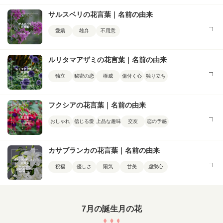
サルスベリの花言葉｜名前の由来
愛嬌
雄弁
不用意
ルリタマアザミの花言葉｜名前の由来
独立
秘密の恋
権威
傷付く心
独り立ち
フクシアの花言葉｜名前の由来
おしゃれ
信じる愛
上品な趣味
交友
恋の予感
カサブランカの花言葉｜名前の由来
祝福
優しさ
陽気
甘美
虚栄心
7月の誕生月の花