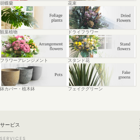
胡蝶蘭
花束
観葉植物
ドライフラワー
フラワーアレンジメント
スタンド花
鉢カバー・植木鉢
フェイクグリーン
PA
サービス
SERVICES