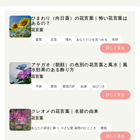
ひまわり（向日葵）の花言葉｜怖い花言葉は
あるの？
花言葉
愛慕
悲哀
憧れ
あなただけを見つめる
崇拝
詳しく見る
アサガオ（朝顔）の色別の花言葉と風水｜風
水効果のある飾り方
花言葉
平静
愛情
愛情の絆
結束
結びつき
詳しく見る
クレオメの花言葉｜名前の由来
花言葉
あなたの容姿に酔う
小さな愛
秘密のひととき
舞姫
詳しく見る