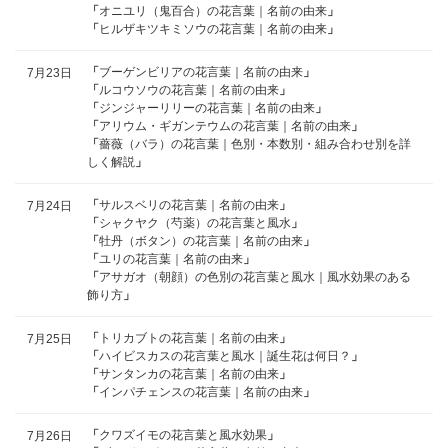
「
オニユリ（鬼百合）の花言葉｜名前の由来
」
「
ヒルザキツキミソウの花言葉｜名前の由来
」
「
ブーゲンビリアの花言葉｜名前の由来
」
7月23日
「
ルコウソウの花言葉｜名前の由来
」
「
ジンジャーリリーの花言葉｜名前の由来
」
「
アリウム・ギガンテウムの花言葉｜名前の由来
」
「
薔薇（バラ）の花言葉｜色別・本数別・組み合わせ別を詳
しく解説
」
「
サルスベリの花言葉｜名前の由来
」
7月24日
「
シャクヤク（芍薬）の花言葉と風水
」
「
牡丹（ボタン）の花言葉｜名前の由来
」
「
ユリの花言葉｜名前の由来
」
「
アサガオ（朝顔）の色別の花言葉と風水｜風水効果のある
飾り方
」
「
トリカブトの花言葉｜名前の由来
」
7月25日
「
ハイビスカスの花言葉と風水｜誕生花は何日？
」
「
サンタンカの花言葉｜名前の由来
」
「
インパチェンスの花言葉｜名前の由来
」
「
クワズイモの花言葉と風水効果
」
7月26日