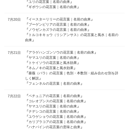
「
ユリの花言葉｜名前の由来
」
「
ギボウシの花言葉｜名前の由来
」
「
イースターリリーの花言葉｜名前の由来
」
7月20日
「
ブーゲンビリアの花言葉｜名前の由来
」
「
ノウゼンカズラの花言葉｜名前の由来
」
「
トルコキキョウ（リシアンサス）の花言葉と風水｜名前の
由来
」
「
アラゲハンゴンソウの花言葉｜名前の由来
」
7月21日
「
ヤマユリの花言葉｜名前の由来
」
「
トケイソウの花言葉と風水効果
」
「
ネムノキの花言葉と風水効果
」
「
薔薇（バラ）の花言葉｜色別・本数別・組み合わせ別を詳
しく解説
」
「
フェンネルの花言葉｜名前の由来
」
「
ペチュニアの花言葉｜名前の由来
」
7月22日
「
コレオプシスの花言葉｜名前の由来
」
「
ヤマユリの花言葉｜名前の由来
」
「
ナデシコの花言葉｜名前の由来
」
「
ユウゲショウの花言葉｜名前の由来
」
「
カリブラコアの花言葉｜名前の由来
」
「
ハナパインの花言葉の意味と由来
」