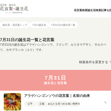
花言葉・誕生花
花言葉検索
誕生花検索
記事を
誕生花・花言葉トップ
7月の誕生花
7月31日の誕生花一覧
7月31日の誕生花一覧と花言葉
7月31日の誕生花はアラゲハンゴンソウ、フクシア、ルリタマアザミ、サルスベ
リ、カサブランカ（ユリ）です。
検索条件を変更する
7月31日
誕生花と花言葉
アラゲハンゴンソウの花言葉｜名前の由来
公平
正義
あなたを見つめる
強い精神力