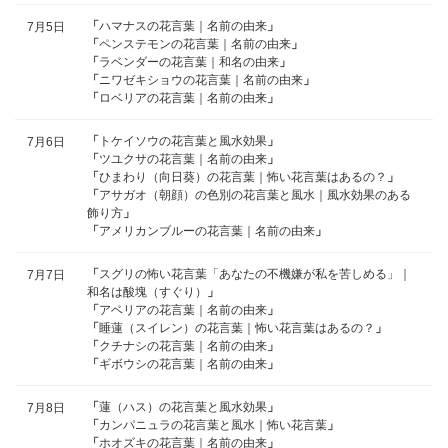
「
ハマナスの花言葉｜名前の由来
」
7月5日
「
ペンステモンの花言葉｜名前の由来
」
「
ラベンダーの花言葉｜和名の由来
」
「
ニワゼキショウの花言葉｜名前の由来
」
「
ロベリアの花言葉｜名前の由来
」
「
トケイソウの花言葉と風水効果
」
7月6日
「
ツユクサの花言葉｜名前の由来
」
「
ひまわり（向日葵）の花言葉｜怖い花言葉はあるの？
」
「
アサガオ（朝顔）の色別の花言葉と風水｜風水効果のある
飾り方
」
「
アメリカンブルーの花言葉｜名前の由来
」
「
スグリの怖い花言葉「あなたの不機嫌が私を苦しめる」｜
7月7日
和名は酸塊（すぐり）
」
「
アベリアの花言葉｜名前の由来
」
「
睡蓮（スイレン）の花言葉｜怖い花言葉はあるの？
」
「
クチナシの花言葉｜名前の由来
」
「
ギボウシの花言葉｜名前の由来
」
「
蓮（ハス）の花言葉と風水効果
」
7月8日
「
カンパニュラの花言葉と風水｜怖い花言葉
」
「
ホオズキの花言葉｜名前の由来
」