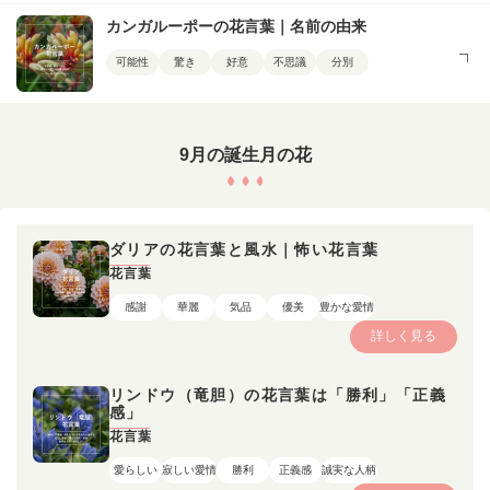
カンガルーポーの花言葉｜名前の由来
可能性
驚き
好意
不思議
分別
9月の誕生月の花
ダリアの花言葉と風水｜怖い花言葉
花言葉
感謝
華麗
気品
優美
豊かな愛情
詳しく見る
リンドウ（竜胆）の花言葉は「勝利」「正義
感」
花言葉
愛らしい
寂しい愛情
勝利
正義感
誠実な人柄