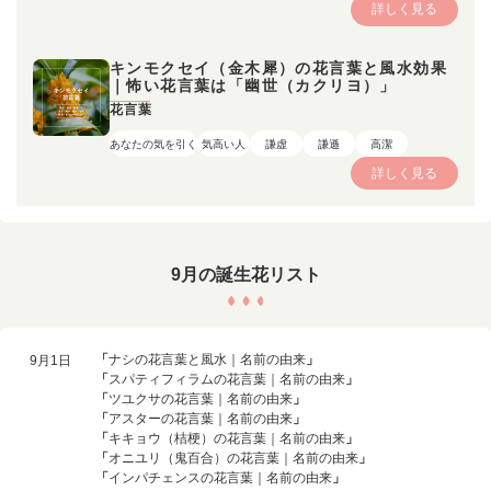
詳しく見る
キンモクセイ（金木犀）の花言葉と風水効果
｜怖い花言葉は「幽世（カクリヨ）」
花言葉
あなたの気を引く
気高い人
謙虚
謙遜
高潔
詳しく見る
9月の誕生花リスト
「
ナシの花言葉と風水｜名前の由来
」
9月1日
「
スパティフィラムの花言葉｜名前の由来
」
「
ツユクサの花言葉｜名前の由来
」
「
アスターの花言葉｜名前の由来
」
「
キキョウ（桔梗）の花言葉｜名前の由来
」
「
オニユリ（鬼百合）の花言葉｜名前の由来
」
「
インパチェンスの花言葉｜名前の由来
」