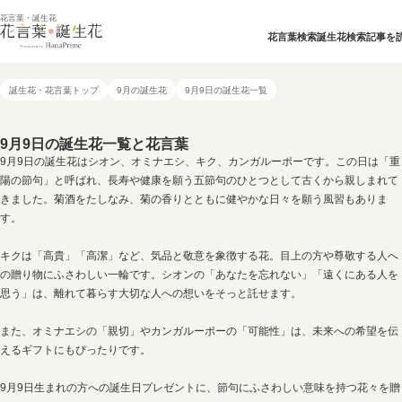
花言葉・誕生花
花言葉検索
誕生花検索
記事を
誕生花・花言葉トップ
9月の誕生花
9月9日の誕生花一覧
9月9日の誕生花一覧と花言葉
9月9日の誕生花はシオン、オミナエシ、キク、カンガルーポーです。この日は「重
陽の節句」と呼ばれ、長寿や健康を願う五節句のひとつとして古くから親しまれて
きました。菊酒をたしなみ、菊の香りとともに健やかな日々を願う風習もありま
す。
キクは「高貴」「高潔」など、気品と敬意を象徴する花。目上の方や尊敬する人へ
の贈り物にふさわしい一輪です。シオンの「あなたを忘れない」「遠くにある人を
思う」は、離れて暮らす大切な人への想いをそっと託せます。
また、オミナエシの「親切」やカンガルーポーの「可能性」は、未来への希望を伝
えるギフトにもぴったりです。
9月9日生まれの方への誕生日プレゼントに、節句にふさわしい意味を持つ花々を贈