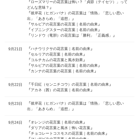
「
ローズマリーの花言葉は怖い？「貞節（テイセツ）」って
どんな意味？
」
「
彼岸花（ヒガンバナ）の花言葉は「情熱」「悲しい思い
出」「あきらめ」「追想」
」
「
サルビアの花言葉の花言葉｜名前の由来
」
「
イブニングスターの花言葉｜名前の由来
」
「
リンドウ（竜胆）の花言葉は「勝利」「正義感」
」
「
ハナウリクサの花言葉｜名前の由来
」
9月21日
「
セルリアの花言葉｜名前の由来
」
「
コルチカムの花言葉と風水効果
」
「
サルビアの花言葉の花言葉｜名前の由来
」
「
カンナの花言葉の花言葉｜名前の由来
」
「
千日紅（センニチコウ）の花言葉｜名前の由来
」
9月22日
「
アカネ（茜）の花言葉｜名前の由来
」
「
彼岸花（ヒガンバナ）の花言葉は「情熱」「悲しい思い
9月23日
出」「あきらめ」「追想」
」
「
オレンジの花言葉｜名前の由来
」
9月24日
「
ダリアの花言葉と風水｜怖い花言葉
」
「
チョコレートコスモスの花言葉｜名前の由来
」
「
マンデビラの花言葉｜名前の由来
」