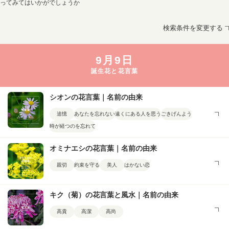
ってみてはいかがでしょうか
検索条件を変更する
9月9日
誕生花と花言葉
シオンの花言葉｜名前の由来
追憶
あなたを忘れない
遠くにある人を思う
ごきげんよう
時が経つのを忘れて
オミナエシの花言葉｜名前の由来
親切
約束を守る
美人
はかない恋
キク（菊）の花言葉と風水｜名前の由来
高貴
高潔
高尚