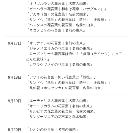
「
オリヅルランの花言葉｜名前の由来
」
「
ガーベラの花言葉｜和名は花車（ハナグルマ）
」
「
アカネ（茜）の花言葉｜名前の由来
」
「
リンドウ（竜胆）の花言葉は「勝利」「正義感」
」
「
ペンタスの花言葉の花言葉｜名前の由来
」
「
ネコノヒゲの花言葉｜名前の由来
」
「
オミナエシの花言葉｜名前の由来
」
9月17日
「
ジャノメエリカの花言葉｜名前の由来
」
「
ローズマリーの花言葉は怖い？「貞節（テイセツ）」って
どんな意味？
」
「
カワラケツメイの花言葉｜名前の由来
」
「
アザミの花言葉｜怖い花言葉は「報復」
」
9月18日
「
リンドウ（竜胆）の花言葉は「勝利」「正義感」
」
「
鳳仙花（ホウセンカ）の花言葉｜名前の由来
」
「
ユーチャリスの花言葉｜名前の由来
」
9月19日
「
オーニソガラムの花言葉｜名前の由来
」
「
サルビアの花言葉の花言葉｜名前の由来
」
「
サンダーソニアの花言葉と風水効果
」
「
シオンの花言葉｜名前の由来
」
9月20日