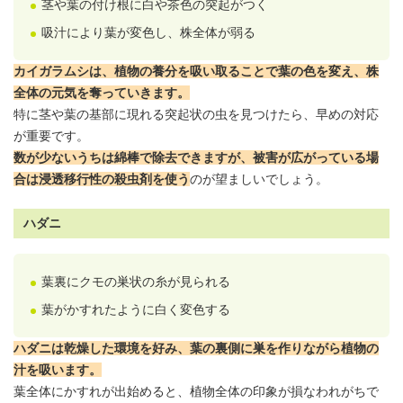
茎や葉の付け根に白や茶色の突起がつく
吸汁により葉が変色し、株全体が弱る
カイガラムシは、植物の養分を吸い取ることで葉の色を変え、株
全体の元気を奪っていきます。
特に茎や葉の基部に現れる突起状の虫を見つけたら、早めの対応
が重要です。
数が少ないうちは綿棒で除去できますが、被害が広がっている場
合は浸透移行性の殺虫剤を使う
のが望ましいでしょう。
ハダニ
葉裏にクモの巣状の糸が見られる
葉がかすれたように白く変色する
ハダニは乾燥した環境を好み、葉の裏側に巣を作りながら植物の
汁を吸います。
葉全体にかすれが出始めると、植物全体の印象が損なわれがちで