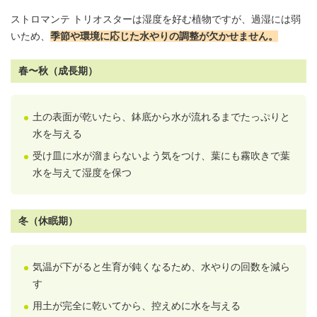
ストロマンテ トリオスターは湿度を好む植物ですが、過湿には弱
いため、
季節や環境に応じた水やりの調整が欠かせません。
春〜秋（成長期）
土の表面が乾いたら、鉢底から水が流れるまでたっぷりと
水を与える
受け皿に水が溜まらないよう気をつけ、葉にも霧吹きで
葉
水
を与えて湿度を保つ
冬（休眠期）
気温が下がると生育が鈍くなるため、水やりの回数を減ら
す
用土
が完全に乾いてから、控えめに水を与える