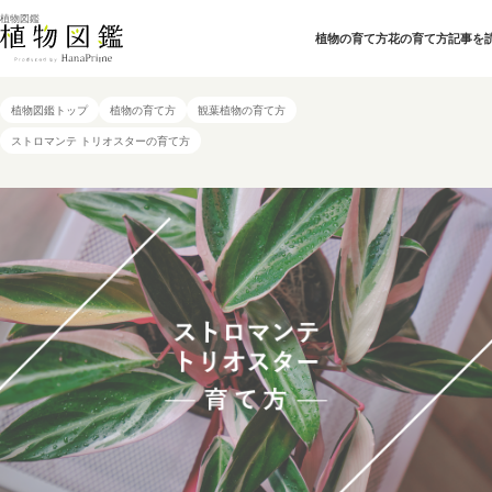
植物図鑑
植物の育て方
花の育て方
記事を
植物図鑑トップ
植物の育て方
観葉植物の育て方
ストロマンテ トリオスターの育て方