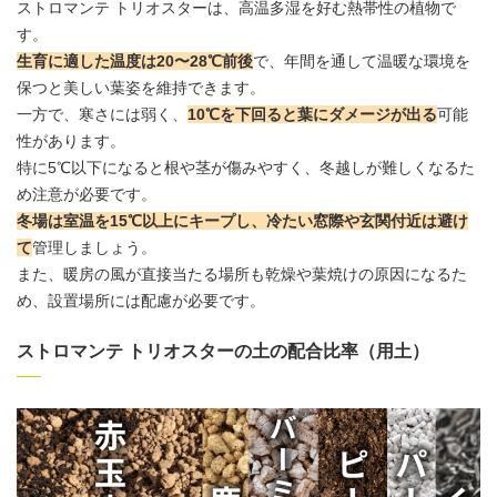
ストロマンテ トリオスターは、高温多湿を好む熱帯性の植物で
す。
生育に適した温度は20〜28℃前後
で、年間を通して温暖な環境を
保つと美しい葉姿を維持できます。
一方で、寒さには弱く、
10℃を下回ると葉にダメージが出る
可能
性があります。
特に5℃以下になると根や茎が傷みやすく、冬越しが難しくなるた
め注意が必要です。
冬場は室温を15℃以上にキープし、冷たい窓際や玄関付近は避け
て
管理しましょう。
また、暖房の風が直接当たる場所も乾燥や葉焼けの原因になるた
め、設置場所には配慮が必要です。
ストロマンテ トリオスターの土の配合比率（用土）