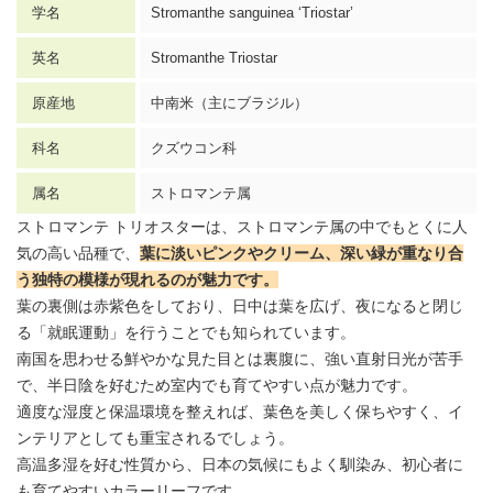
学名
Stromanthe sanguinea ‘Triostar’
英名
Stromanthe Triostar
原産地
中南米（主にブラジル）
科名
クズウコン科
属名
ストロマンテ属
ストロマンテ トリオスターは、ストロマンテ属の中でもとくに人
気の高い品種で、
葉に淡いピンクやクリーム、深い緑が重なり合
う独特の模様が現れるのが魅力です。
葉の裏側は赤紫色をしており、日中は葉を広げ、夜になると閉じ
る「就眠運動」を行うことでも知られています。
南国を思わせる鮮やかな見た目とは裏腹に、強い直射日光が苦手
で、半日陰を好むため室内でも育てやすい点が魅力です。
適度な湿度と保温環境を整えれば、葉色を美しく保ちやすく、イ
ンテリアとしても重宝されるでしょう。
高温多湿を好む性質から、日本の気候にもよく馴染み、初心者に
も育てやすいカラーリーフです。