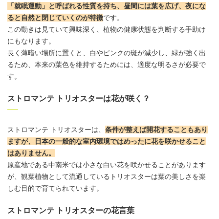
「就眠運動」と呼ばれる性質を持ち、昼間には葉を広げ、夜にな
ると自然と閉じていくのが特徴
です。
この動きは見ていて興味深く、植物の健康状態を判断する手助け
にもなります。
長く薄暗い場所に置くと、白やピンクの斑が減少し、緑が強く出
るため、本来の葉色を維持するためには、適度な明るさが必要で
す。
ストロマンテ トリオスターは花が咲く？
ストロマンテ トリオスターは、
条件が整えば開花することもあり
ますが、日本の一般的な室内環境ではめったに花を咲かせること
はありません。
原産地である中南米では小さな白い花を咲かせることがあります
が、
観葉植物
として流通しているトリオスターは葉の美しさを楽
しむ目的で育てられています。
ストロマンテ トリオスターの花言葉