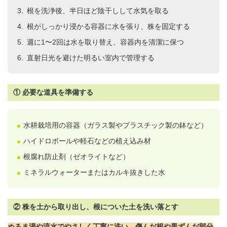
根を洗浄後、半日ほど陰干しして水気を取る
根がしっかり浸かる容器に水を張り、株を固定する
週に1〜2回は水を取り替え、容器内を清潔に保つ
直射日光を避けた明るい室内で管理する
① 必要な道具を準備する
水耕栽培用の容器（ガラス製やプラスチック製の鉢など）
ハイドロボールや軽石などの植え込み材
根腐れ防止剤（ゼオライトなど）
ミネラルウォーターまたはカルキ抜きした水
② 株を土から取り出し、根についた土を洗い落とす
ぬるま湯や流水でやさしく丁寧に洗い、傷んだ根や黒ずんだ部分