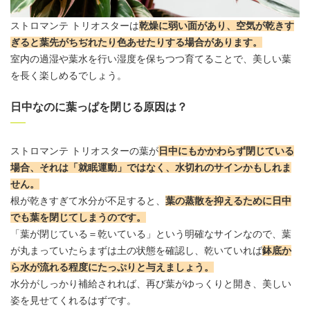
ストロマンテ トリオスターは
乾燥に弱い面があり、空気が乾きす
ぎると葉先がちぢれたり色あせたりする場合があります。
室内の過湿や
葉水
を行い湿度を保ちつつ育てることで、美しい葉
を長く楽しめるでしょう。
日中なのに葉っぱを閉じる原因は？
ストロマンテ トリオスターの葉が
日中にもかかわらず閉じている
場合、それは「就眠運動」ではなく、水切れのサインかもしれま
せん。
根が乾きすぎて水分が不足すると、
葉の蒸散を抑えるために日中
でも葉を閉じてしまうのです。
「葉が閉じている＝乾いている」という明確なサインなので、葉
が丸まっていたらまずは土の状態を確認し、乾いていれば
鉢底か
ら水が流れる程度にたっぷりと与えましょう。
水分がしっかり補給されれば、再び葉がゆっくりと開き、美しい
姿を見せてくれるはずです。