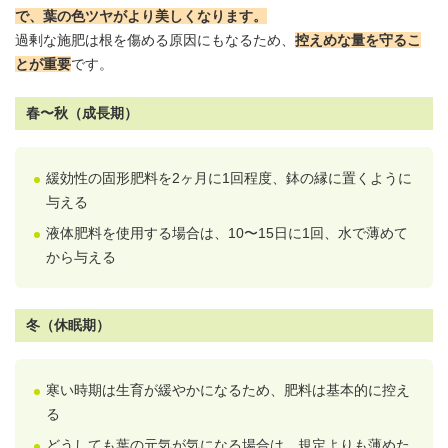
で、葉の色ツヤがより美しくなります。
過剰な施肥は根を傷める原因にもなるため、
控えめな量を守るこ
とが重要
です。
春〜秋（成長期）
緩効性の固形肥料を2ヶ月に1回程度、鉢の縁に置くように
与える
液体肥料を使用する場合は、10〜15日に1回、水で薄めて
から与える
冬（休眠期）
寒い時期は生育が緩やかになるため、肥料は基本的に控え
る
どうしても葉の元気が気になる場合は、規定よりも薄めた