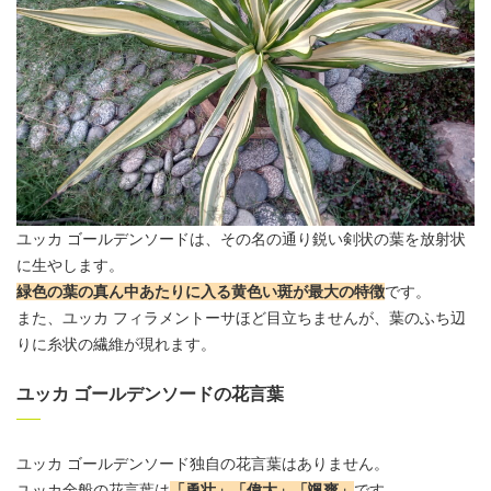
ユッカ ゴールデンソードは、その名の通り鋭い剣状の葉を放射状
に生やします。
緑色の葉の真ん中あたりに入る黄色い斑が最大の特徴
です。
また、ユッカ フィラメントーサほど目立ちませんが、葉のふち辺
りに糸状の繊維が現れます。
ユッカ ゴールデンソードの花言葉
ユッカ ゴールデンソード独自の
花言葉
はありません。
ユッカ全般の
花言葉
は
「勇壮」「偉大」「颯爽」
です。