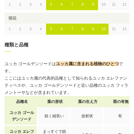
1
2
3
4
5
6
7
8
9
10
11
12
開花
1
2
3
4
5
6
7
8
9
10
11
12
種類と品種
ユッカ ゴールデンソードは
ユッカ属に含まれる植物のひとつ
で
す。
ここにはユッカ属の代表的品種として知られるユッカ エレファン
ティペスや、ユッカ ゴールデンソードと近い品種のユッカ フィラ
メントーサなどが含まれています。
品種名
葉の形状
葉の生え方
斑の有無
ユッカ ゴール
鋭く細長い
放射状
有
デンソード
ユッカ エレフ
まっすぐで鋭