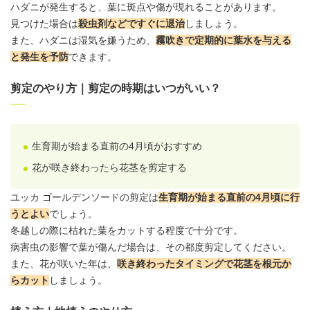
ハダニが発生すると、葉に斑点や傷が現れることがあります。
見つけた場合は
殺虫剤などですぐに退治
しましょう。
また、ハダニは湿気を嫌うため、
霧吹きで定期的に
葉水
を与える
と発生を予防
できます。
剪定のやり方｜剪定の時期はいつがいい？
生育期が始まる直前の4月頃がおすすめ
花が咲き終わったら花茎を剪定する
ユッカ ゴールデンソードの剪定は
生育期が始まる直前の4月頃に行
うとよい
でしょう。
冬越しの際に枯れた葉をカットする程度で十分です。
病害虫の影響で葉が傷んだ場合は、その都度剪定してください。
また、花が咲いた年は、
咲き終わったタイミングで花茎を根元か
らカット
しましょう。