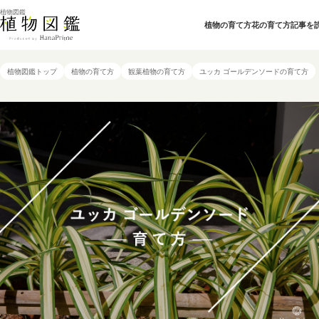
植物図鑑
植物の育て方
花の育て方
記事を
植物図鑑トップ
植物の育て方
観葉植物の育て方
ユッカ ゴールデンソードの育て方