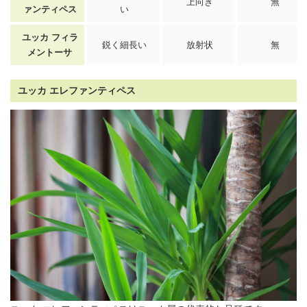
上向き
無
ァンティペス
い
ユッカ フィラ
鋭く細長い
放射状
無
メントーサ
ユッカ エレファンティペス