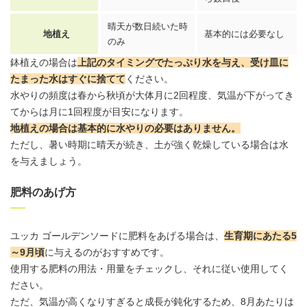
晴天が数日続いた時
地植え
基本的には必要なし
のみ
鉢植えの場合は
上記のタイミングでたっぷり水を与え、受け皿に
たまった水はすぐに捨てて
ください。
水やりの頻度
は春から秋頃が大体月に2回程度、気温が下がってき
てからは月に1回程度が目安になります。
地植えの場合は基本的に水やりの必要はありません。
ただし、暑い時期に晴天が続き、土が強く乾燥している場合は水
を与えましょう。
肥料のあげ方
ユッカ ゴールデンソードに肥料をあげる場合は、
生育期にあたる5
～9月頃
に与えるのがおすすめです。
使用する肥料の用法・用量をチェックし、それに従い使用してく
ださい。
ただ、気温が高くなりすぎると成長が鈍化するため、8月あたりは