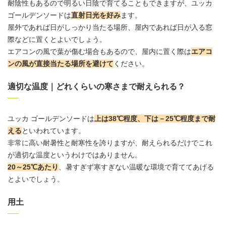
耐陰性もあるので明るい日陰で育てることもできますが、ユッカ
ゴールデンソードは
直射日光を好み
ます。
屋外
であれば日がしっかり当たる場所、屋内であれば日が入る窓
際などに置くとよいでしょう。
エアコンの風で葉が傷む場合もあるので、屋内に置く際は
エアコ
ンの風が直接当たる場所を避けて
ください。
適切な温度｜どれくらいの寒さまで耐えられる？
ユッカ ゴールデンソードは
上は38℃程度、下は－25℃程度まで耐
える
といわれています。
非常に高い耐暑性と耐寒性を誇りますが、耐えられるだけでこれ
が適切な温度というわけではありません。
20～25℃あたり
、暑すぎず寒すぎない温暖な環境で育ててあげる
とよいでしょう。
用土