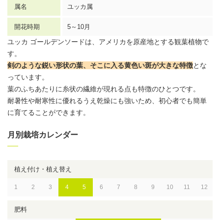
属名
ユッカ
属
開花時期
5～10月
ユッカ ゴールデンソードは、アメリカを原産地とする
観葉植物
で
す。
剣のような鋭い形状の葉、そこに入る黄色い斑が大きな特徴
とな
っています。
葉のふちあたりに糸状の繊維が現れる点も特徴のひとつです。
耐暑性や耐寒性に優れるうえ乾燥にも強いため、初心者でも簡単
に育てることができます。
月別栽培カレンダー
植え付け・植え替え
1
2
3
4
5
6
7
8
9
10
11
12
肥料