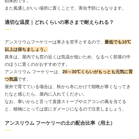
効果的です。
また風通しがいい場所に置くことで、害虫予防にもなります。
適切な温度｜どれくらいの寒さまで耐えられる？
アンスリウム
フーケリーは寒さを苦手とするので、
最低でも10℃
以上は保ちましょう
。
真冬は、屋内でも窓の近くは気温が低いため、なるべく部屋の中
のほうに置くのがおすすめです。
アンスリウム
フーケリーは、
20～30℃くらいがもっとも元気に育
つ気温
です。
屋外
で育てている場合は、秋から冬にかけて朝晩が寒くなってき
たなと感じたら、屋内に入れてください。
なお、寒いからと言って直接ストーブやエアコンの風を当てる
と、植物にとっては逆にダメージになるので注意しましょう。
アンスリウム フーケリーの土の配合比率（用土）