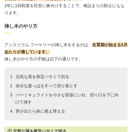
2年に1回程度を目安に株分けすることで、根詰まりの防止にもな
ります。
挿し木のやり方
アンスリウム
フーケリーの挿し木をするのは、
生育期が始まる5月
あたりが適しています
。
挿し木のやり方の手順は以下の通りです。
元気な茎を剪定ハサミで切る
余分な葉っぱをすべて切り落とす
バーミキュライトを小さな容器にいれ、切り口を下に向
けて挿す
芽が出たら鉢に植え替える
① 元気な茎を剪定ハサミで切る