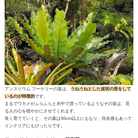
アンスリウム
フーケリーの葉は、
うねうねとした波状の形をして
いるのが特徴的
です。
まるでワカメがふらふらと水中で漂っているようなその姿は、見
る人の心を穏やかにさせてくれます。
長く育てていくと、その葉は30cm以上にもなり、存在感もあって
インテリアにもぴったりです。