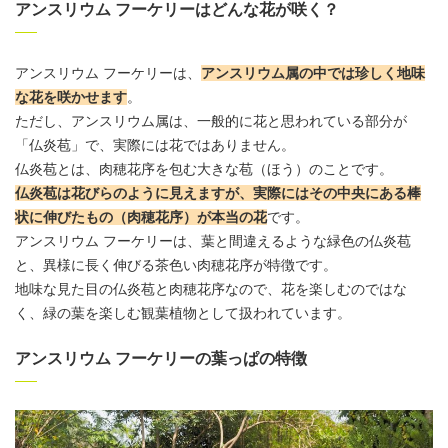
アンスリウム フーケリーはどんな花が咲く？
アンスリウム
フーケリーは、
アンスリウム
属の中では珍しく地味
な花を咲かせます
。
ただし、
アンスリウム
属は、一般的に花と思われている部分が
「仏炎苞」で、実際には花ではありません。
仏炎苞とは、肉穂花序を包む大きな苞（ほう）のことです。
仏炎苞は花びらのように見えますが、実際にはその中央にある棒
状に伸びたもの（肉穂花序）が本当の花
です。
アンスリウム
フーケリーは、葉と間違えるような緑色の仏炎苞
と、異様に長く伸びる茶色い肉穂花序が特徴です。
地味な見た目の仏炎苞と肉穂花序なので、花を楽しむのではな
く、緑の葉を楽しむ観葉植物として扱われています。
アンスリウム フーケリーの葉っぱの特徴