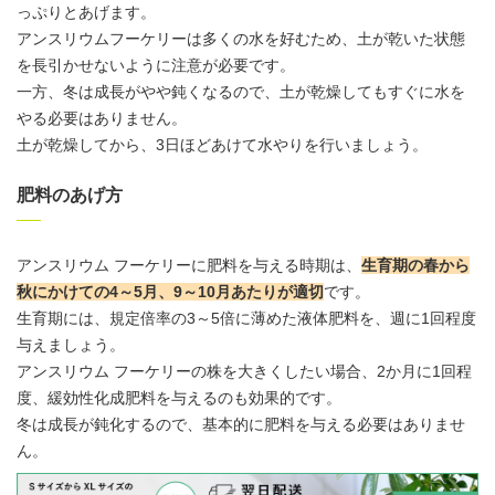
っぷりとあげます。
アンスリウム
フーケリーは多くの水を好むため、土が乾いた状態
を長引かせないように注意が必要です。
一方、冬は成長がやや鈍くなるので、土が乾燥してもすぐに水を
やる必要はありません。
土が乾燥してから、3日ほどあけて水やりを行いましょう。
肥料のあげ方
アンスリウム
フーケリーに肥料を与える時期は、
生育期の春から
秋にかけての4～5月、9～10月あたりが適切
です。
生育期には、規定倍率の3～5倍に薄めた液体肥料を、週に1回程度
与えましょう。
アンスリウム
フーケリーの株を大きくしたい場合、2か月に1回程
度、緩効性化成肥料を与えるのも効果的です。
冬は成長が鈍化するので、基本的に肥料を与える必要はありませ
ん。