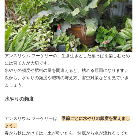
アンスリウム
フーケリーの、生き生きとした葉っぱを楽しむため
には育て方が大切です。
水やりの頻度
や肥料の量を間違えると、枯れる原因になります。
次から、
水やりの頻度
や肥料の与え方、害虫対策などを見ていき
ましょう。
水やりの頻度
アンスリウム
フーケリーは、
季節ごとに
水やりの頻度
を変えまし
ょう
。
春から秋にかけては、土が乾いたら、鉢底から水が流れるまでた