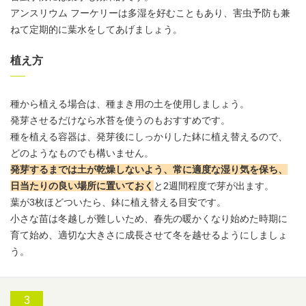
アンスリウム
フーケリーは多湿を好むこともあり、害虫予防も兼
ねて定期的に
葉水
をしてあげましょう。
植え方
種から植える場合は、種まき用の土を使用しましょう。
発芽させるだけなら水苔を使うのもおすすめです。
種を植える容器は、発芽後にしっかりした鉢に植え替えるので、
どのようなものでも構いません。
発芽するまでは土が乾燥しないよう、常に適度な湿り気を保ち、
日当たりの良い場所に置いておく
と2週間程度で芽が出ます。
葉が3枚ほどついたら、鉢に植え替える目安です。
小さな苗は冬越しが難しいため、春先の暖かくなり始めた時期に
育て始め、適切な大きさに成長させて冬を越せるようにしましょ
う。