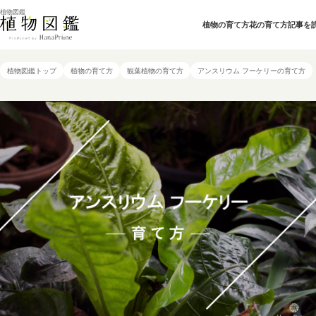
植物図鑑
植物の育て方
花の育て方
記事を
植物図鑑トップ
植物の育て方
観葉植物の育て方
アンスリウム フーケリーの育て方