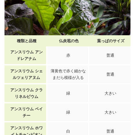
種類と品種
仏炎苞の色
葉っぱのサイズ
アンスリウム
アン
赤
普通
ドレアナム
アンスリウム
シェ
薄黄色で赤く細かな
普通
ルツェリアヌム
まだら模様が入る
アンスリウム クラ
緑
大きい
リネルビウム
アンスリウム
ベイ
緑
大きい
チー
アンスリウム
ホワ
白
普通
イトチャンピオン