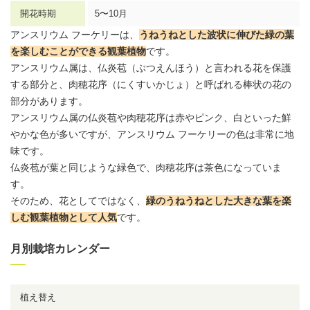
開花時期
5〜10月
アンスリウム
フーケリーは、
うねうねとした波状に伸びた緑の葉
を楽しむことができる
観葉植物
です。
アンスリウム
属は、仏炎苞（ぶつえんほう）と言われる花を保護
する部分と、肉穂花序（にくすいかじょ）と呼ばれる棒状の花の
部分があります。
アンスリウム
属の仏炎苞や肉穂花序は赤やピンク、白といった鮮
やかな色が多いですが、
アンスリウム
フーケリーの色は非常に地
味です。
仏炎苞が葉と同じような緑色で、肉穂花序は茶色になっていま
す。
そのため、花としてではなく、
緑のうねうねとした大きな葉を楽
しむ観葉植物として人気
です。
月別栽培カレンダー
植え替え