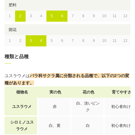
肥料
1
2
3
4
5
6
7
8
9
10
11
12
開花
1
2
3
4
5
6
7
8
9
10
11
12
種類と品種
ユスラウメは
バラ科サクラ属に分類される品種で、以下の2つの変
種があります。
植物名
実の色
花の色
育てやすさ
白、淡いピン
ユスラウメ
赤
初心者向け
ク
シロミノユス
白、黄
白
初心者向け
ラウメ