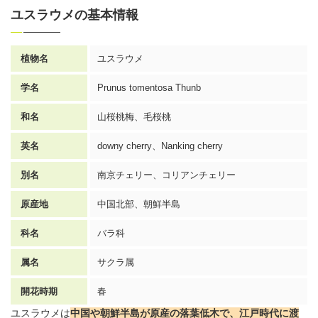
ユスラウメの基本情報
植物名
ユスラウメ
学名
Prunus tomentosa Thunb
和名
山桜桃梅、毛桜桃
英名
downy cherry、Nanking cherry
別名
南京チェリー、コリアンチェリー
原産地
中国北部、朝鮮半島
科名
バラ科
属名
サクラ属
開花時期
春
ユスラウメは
中国や朝鮮半島が原産の落葉低木で、江戸時代に渡