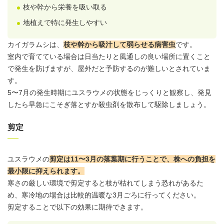
枝や幹から栄養を吸い取る
地植えで特に発生しやすい
カイガラムシは、
枝や幹から吸汁して弱らせる病害虫
です。
室内で育てている場合は日当たりと風通しの良い場所に置くこと
で発生を防げますが、
屋外
だと予防するのが難しいとされていま
す。
5〜7月の発生時期にユスラウメの状態をじっくりと観察し、発見
したら早急にこそぎ落とすか殺虫剤を散布して駆除しましょう。
剪定
ユスラウメの
剪定は11〜3月の落葉期に行うことで、株への負担を
最小限に抑えられます。
寒さの厳しい環境で剪定すると枝が枯れてしまう恐れがあるた
め、寒冷地の場合は比較的温暖な3月ごろに行ってください。
剪定することで以下の効果に期待できます。