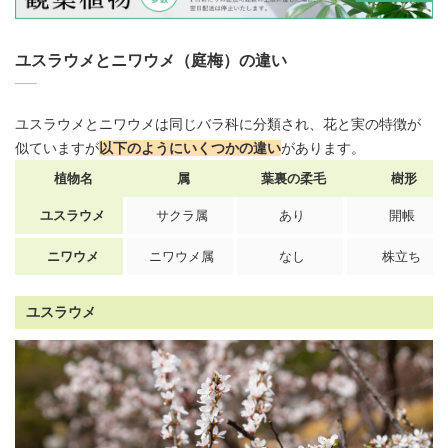
ユスラウメとニワウメ（庭梅）の違い
ユスラウメとニワウメは同じバラ科に分類され、花と実の特徴が
似ていますが
以下のようにいくつかの違い
があります。
植物名
属
葉裏の柔毛
樹形
ユスラウメ
サクラ属
あり
開帳
ニワウメ
ニワウメ属
なし
株立ち
ユスラウメ