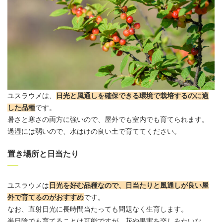
ユスラウメは、
日光と風通しを確保できる環境で栽培するのに適
した品種
です。
暑さと寒さの両方に強いので、
屋外
でも室内でも育てられます。
過湿には弱いので、水はけの良い土で育ててください。
置き場所と日当たり
ユスラウメは
日光を好む品種なので、日当たりと風通しが良い
屋
外
で育てるのがおすすめ
です。
なお、直射日光に長時間当たっても問題なく生育します。
半日陰でも育てることは可能ですが、花や果実を楽しみたいな