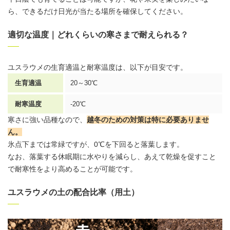
ら、できるだけ日光が当たる場所を確保してください。
適切な温度｜どれくらいの寒さまで耐えられる？
ユスラウメの生育適温と耐寒温度は、以下が目安です。
生育適温
20～30℃
耐寒温度
-20℃
寒さに強い
品種なので、
越冬のための対策は特に必要ありませ
ん。
氷点下までは常緑ですが、0℃を下回ると落葉します。
なお、落葉する休眠期に水やりを減らし、あえて乾燥を促すこと
で耐寒性をより高めることが可能です。
ユスラウメの土の配合比率（用土）