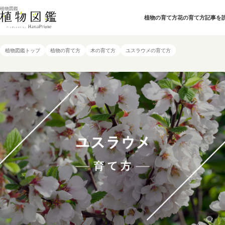
植物図鑑
植物の育て方
花の育て方
記事を
植物図鑑トップ
植物の育て方
木の育て方
ユスラウメの育て方