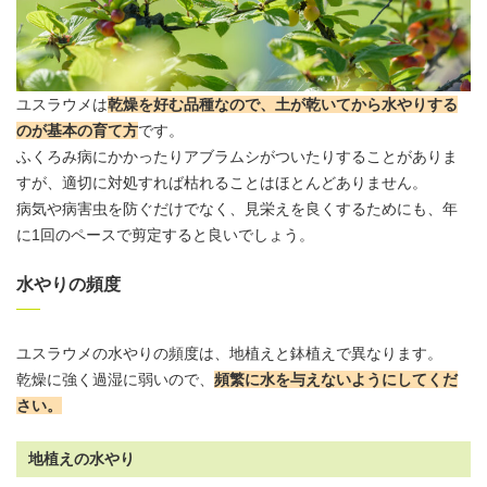
ユスラウメは
乾燥を好む品種なので、土が乾いてから水やりする
のが基本の育て方
です。
ふくろみ病にかかったりアブラムシがついたりすることがありま
すが、適切に対処すれば枯れることはほとんどありません。
病気や病害虫を防ぐだけでなく、見栄えを良くするためにも、年
に1回のペースで剪定すると良いでしょう。
水やりの頻度
ユスラウメの
水やりの頻度
は、地植えと鉢植えで異なります。
乾燥に強く過湿に弱いので、
頻繁に水を与えないようにしてくだ
さい。
地植えの水やり