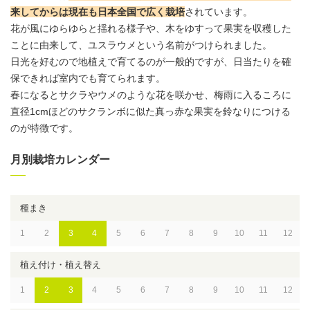
来してからは現在も日本全国で広く栽培
されています。
花が風にゆらゆらと揺れる様子や、木をゆすって果実を収穫した
ことに由来して、ユスラウメという名前がつけられました。
日光を好むので地植えで育てるのが一般的ですが、日当たりを確
保できれば室内でも育てられます。
春になるとサクラやウメのような花を咲かせ、梅雨に入るころに
直径1cmほどのサクランボに似た真っ赤な果実を鈴なりにつける
のが特徴です。
月別栽培カレンダー
種まき
1
2
3
4
5
6
7
8
9
10
11
12
植え付け・植え替え
1
2
3
4
5
6
7
8
9
10
11
12