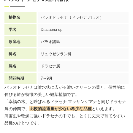
植物名
パラオ
ドラセナ
（
ドラセナ
パラオ）
学名
Dracaena sp.
原産地
パラオ諸島
科名
リュウゼツラン科
属名
ドラセナ属
開花時期
7～9月
パラオドラセナは噴水状に広がる濃いグリーンの葉と、個性的に
伸びる幹が特徴の美しい
観葉植物
です。
「幸福の木」と呼ばれる
ドラセナ
マッサンゲアナと同じドラセナ
属の仲間で、
比較的流通量が少ない希少な品種
といえます。
病害虫や乾燥に強いドラセナの中でも、とくに丈夫で育てやすい
品種のひとつです。