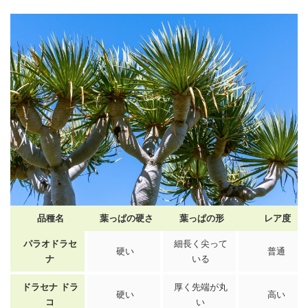
品種名
葉っぱの硬さ
葉っぱの形
レア度
パラオ
ドラセ
細長く尖って
硬い
普通
ナ
いる
ドラセナ
ドラ
厚く先端が丸
硬い
高い
コ
い