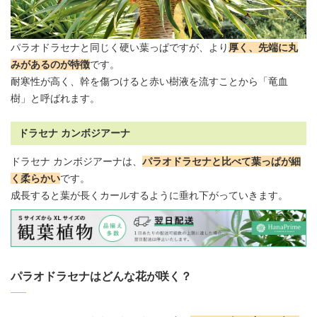
パラオドラセナと同じく硬い葉っぱですが、より
厚く、先端に丸
みがあるのが特徴
です。
耐寒性が高く、幹を傷つけると赤い樹液を流すことから「竜血
樹」と呼ばれます。
ドラセナ カンボジアーナ
ドラセナ カンボジアーナ
は、
パラオドラセナと比べて葉っぱが細
く柔らかい
です。
成長すると葉が長くカールするように垂れ下がっていきます。
パラオドラセナはどんな花が咲く？