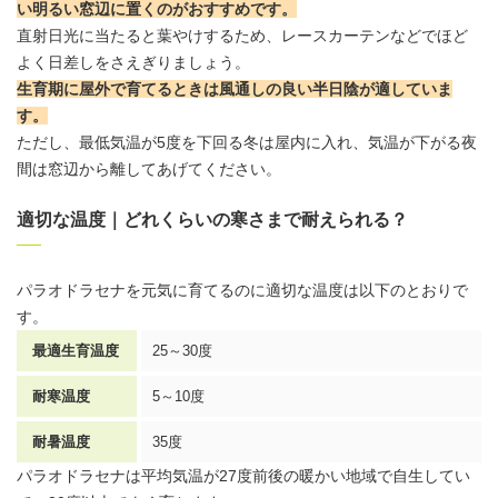
い明るい窓辺に置くのがおすすめです。
直射日光に当たると葉やけするため、レースカーテンなどでほど
よく日差しをさえぎりましょう。
生育期に
屋外
で育てるときは風通しの良い半日陰が適していま
す。
ただし、最低気温が5度を下回る冬は屋内に入れ、気温が下がる夜
間は窓辺から離してあげてください。
適切な温度｜どれくらいの寒さまで耐えられる？
パラオドラセナを元気に育てるのに適切な温度は以下のとおりで
す。
最適生育温度
25～30度
耐寒温度
5～10度
耐暑温度
35度
パラオドラセナは平均気温が27度前後の暖かい地域で自生してい