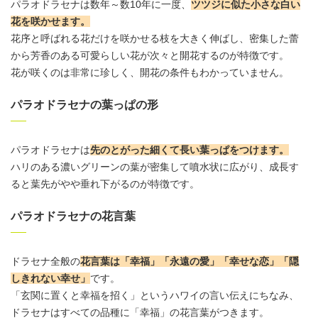
パラオドラセナは数年～数10年に一度、
ツツジに似た小さな白い
花を咲かせます。
花序と呼ばれる花だけを咲かせる枝を大きく伸ばし、密集した蕾
から芳香のある可愛らしい花が次々と開花するのが特徴です。
花が咲く
のは非常に珍しく、開花の条件もわかっていません。
パラオドラセナの葉っぱの形
パラオドラセナは
先のとがった細くて長い葉っぱをつけます。
ハリのある濃いグリーンの葉が密集して噴水状に広がり、成長す
ると葉先がやや垂れ下がるのが特徴です。
パラオドラセナの花言葉
ドラセナ全般の
花言葉
は「幸福」「永遠の愛」「幸せな恋」「隠
しきれない幸せ」
です。
「玄関に置くと幸福を招く」というハワイの言い伝えにちなみ、
ドラセナはすべての品種に「幸福」の
花言葉
がつきます。