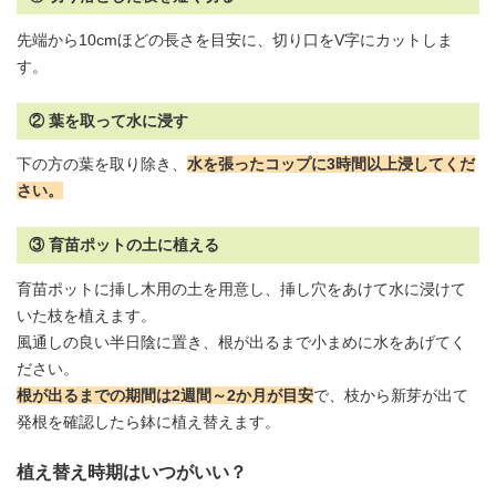
先端から10cmほどの長さを目安に、切り口をV字にカットしま
す。
② 葉を取って水に浸す
下の方の葉を取り除き、
水を張ったコップに3時間以上浸してくだ
さい。
③ 育苗ポットの土に植える
育苗ポットに挿し木用の土を用意し、挿し穴をあけて水に浸けて
いた枝を植えます。
風通しの良い半日陰に置き、根が出るまで小まめに水をあげてく
ださい。
根が出るまでの期間は2週間～2か月が目安
で、枝から新芽が出て
発根を確認したら鉢に植え替えます。
植え替え時期はいつがいい？