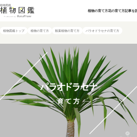
植物図鑑
植物の育て方
花の育て方
記事を
植物図鑑トップ
植物の育て方
観葉植物の育て方
パラオドラセナの育て方