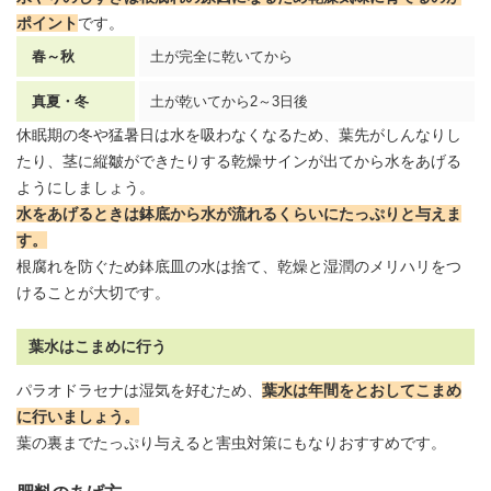
ポイント
です。
春～秋
土が完全に乾いてから
真夏・冬
土が乾いてから2～3日後
休眠期の冬や猛暑日は水を吸わなくなるため、葉先がしんなりし
たり、茎に縦皺ができたりする乾燥サインが出てから水をあげる
ようにしましょう。
水をあげるときは鉢底から水が流れるくらいにたっぷりと与えま
す。
根腐れを防ぐため鉢底皿の水は捨て、乾燥と湿潤のメリハリをつ
けることが大切です。
葉水はこまめに行う
パラオドラセナは湿気を好むため、
葉水
は年間をとおしてこまめ
に行いましょう。
葉の裏までたっぷり与えると害虫対策にもなりおすすめです。