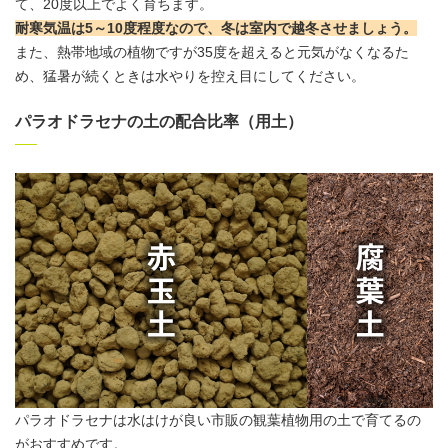
て、20度以上でよく育ちます。
耐寒気温は5～10度程度なので、冬は室内で越冬させましょう。
また、熱帯地域の植物ですが35度を超えると元気がなくなるた
め、猛暑が続くときは水やりを控え目にしてください。
パラオドラセナの土の配合比率（用土）
パラオドラセナは水はけが良い市販の観葉植物用の土で育てるの
がおすすめです。