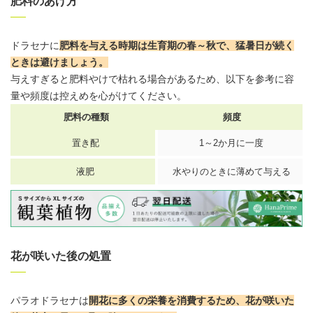
肥料のあげ方
ドラセナに
肥料を与える時期は生育期の春～秋で、猛暑日が続く
ときは避けましょう
。
与えすぎると肥料やけで枯れる場合があるため、以下を参考に容
量や頻度は控えめを心がけてください。
肥料の種類
頻度
置き配
1～2か月に一度
液肥
水やりのときに薄めて与える
花が咲いた後の処置
パラオドラセナは
開花に多くの栄養を消費するため、花が咲いた