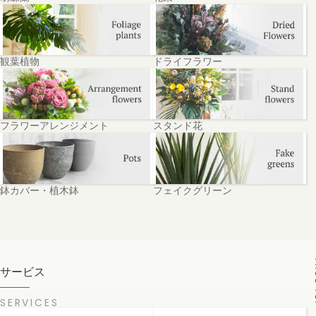
観葉植物
ドライフラワー
フラワーアレンジメント
スタンド花
鉢カバー・植木鉢
フェイクグリーン
PA
サービス
SERVICES