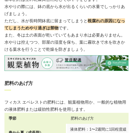
水やりの際には、鉢の底から水が出るくらいの水量でしっかりあ
げましょう。
ただし、水が長時間鉢底に留まってしまうと
根腐れの原因になっ
てしまうためやり過ぎは禁物
です。
また、冬は土の表面が乾いていてもあまり水は必要ありません。
水やりは控えつつ、部屋の湿度を保ち、葉に霧吹きで水を吹きか
ける
葉水
を行うことで乾燥を防ぎましょう。
肥料のあげ方
フィカス エベレストの肥料には、観葉植物用か、一般的な植物用
の液体肥料または緩効性肥料を使用します。
季節
肥料のあげ方
液体肥料：1〜2週間に1回程度緩
春から夏（成長期）