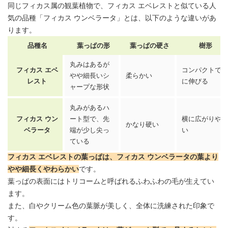
同じフィカス属の観葉植物で、フィカス エベレストと似ている人
気の品種「
フィカス ウンベラータ
」とは、以下のような違いがあ
ります。
品種名
葉っぱの形
葉っぱの硬さ
樹形
丸みはあるが
フィカス エベ
コンパクトで縦
やや細長いシ
柔らかい
レスト
に伸びる
ャープな形状
丸みがあるハ
フィカス ウン
ート型で、先
横に広がりやす
かなり硬い
ベラータ
端が少し尖っ
い
ている
フィカス エベレストの葉
っぱ
は、
フィカス ウンベラータ
の葉より
やや細長くやわらかい
です。
葉っぱの表面にはトリコームと呼ばれるふわふわの毛が生えてい
ます。
また、白やクリーム色の葉脈が美しく、全体に洗練された印象で
す。