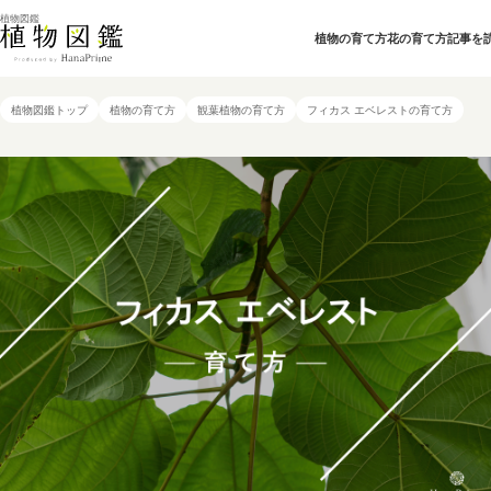
植物図鑑
植物の育て方
花の育て方
記事を
植物図鑑トップ
植物の育て方
観葉植物の育て方
フィカス エベレストの育て方