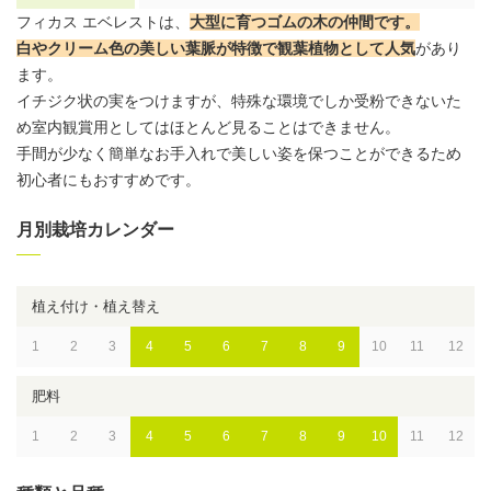
フィカス エベレストは、
大型に育つ
ゴムの木
の仲間です。
白やクリーム色の美しい葉脈が特徴で
観葉植物
として人気
があり
ます。
イチジク状の実をつけますが、特殊な環境でしか受粉できないた
め室内観賞用としてはほとんど見ることはできません。
手間が少なく簡単なお手入れで美しい姿を保つことができるため
初心者にもおすすめです。
月別栽培カレンダー
植え付け・植え替え
1
2
3
4
5
6
7
8
9
10
11
12
肥料
1
2
3
4
5
6
7
8
9
10
11
12