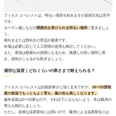
フィカス エベレストは、明るい場所を好みますが直射日光は苦手
です。
カーテン越しなどの
間接光を受けられる明るい
場所
に置きましょ
う。
東向きまたは西向きの窓辺が最適です。
冬場は必要に応じて人工照明の使用も検討してください。
また、過湿は根腐れの原因になるため、風通しの良い場所に置
き、湿気がこもるのを防ぎましょう。
適切な温度｜どれくらいの寒さまで耐えられる？
フィカス エベレストは比較的寒さに強く丈夫ですが、
18〜25度程
度の室温でもっともよく育ち、葉の色も美しくなります。
越冬温度は5〜10度なので、それ以下にならないよう、冬は暖房の
導入も検討しましょう。
ただし、急激な温度変化には弱いので、暖房による温度変化には