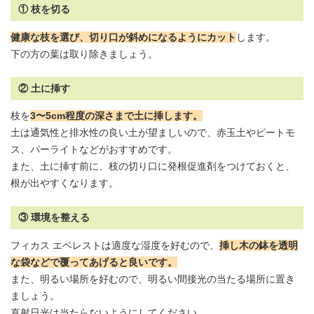
① 枝を切る
健康な枝を選び、
切り口が
斜めになるようにカット
します。
下の方の葉は取り除きましょう。
② 土に挿す
枝を
3〜5cm程度の深さまで土に挿します。
土は通気性と排水性の良い土が望ましいので、
赤玉土
やピートモ
ス、パーライトなどがおすすめです。
また、土に挿す前に、枝の切り口に発根促進剤をつけておくと、
根が出やすくなります。
③ 環境を整える
フィカス エベレストは適度な湿度を好むので、
挿し木の鉢を透明
な袋などで覆ってあげると良いです。
また、明るい場所を好むので、明るい間接光の当たる場所に置き
ましょう。
直射日光は当たらないようにしてください。