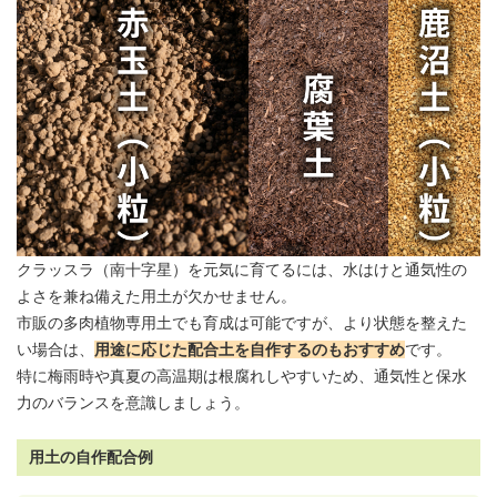
クラッスラ
（南十字星）を元気に育てるには、水はけと通気性の
よさを兼ね備えた
用土
が欠かせません。
市販の多肉植物専
用土
でも育成は可能ですが、より状態を整えた
い場合は、
用途に応じた配合土を自作するのもおすすめ
です。
特に梅雨時や真夏の高温期は根腐れしやすいため、通気性と保水
力のバランスを意識しましょう。
用土の自作配合例