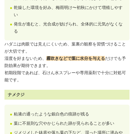
乾燥した環境を好み、梅雨明け〜初秋にかけて増殖しやす
い
発生が進むと、光合成が妨げられ、全体的に元気がなくな
る
ハダニは肉眼では見えにくいため、葉裏の観察を習慣づけること
が大切です。
湿度を好まないため、
霧吹きなどで葉に水分を与える
だけでも予
防効果が期待できます。
初期段階であれば、石けん水スプレーや専用薬剤で十分に対処可
能です。
ナメクジ
粘液の通ったような銀白色の痕跡が残る
葉に不規則な穴やかじられた跡が見られることが多い
ジメジメした鉢底や落ち葉の下など、湿った場所に潜みや