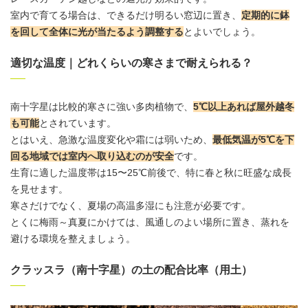
室内で育てる場合は、できるだけ明るい窓辺に置き、
定期的に鉢
を回して全体に光が当たるよう調整する
とよいでしょう。
適切な温度｜どれくらいの寒さまで耐えられる？
南十字星は比較的
寒さに強い
多肉植物で、
5℃以上あれば
屋外
越冬
も可能
とされています。
とはいえ、急激な温度変化や霜には弱いため、
最低気温が5℃を下
回る地域では室内へ取り込むのが安全
です。
生育に適した温度帯は15〜25℃前後で、特に春と秋に旺盛な成長
を見せます。
寒さだけでなく、夏場の高温多湿にも注意が必要です。
とくに梅雨～真夏にかけては、風通しのよい場所に置き、蒸れを
避ける環境を整えましょう。
クラッスラ（南十字星）の土の配合比率（用土）