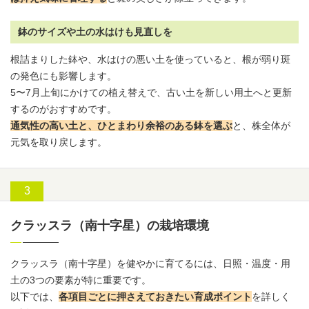
鉢のサイズや土の水はけも見直しを
根詰まりした鉢や、水はけの悪い土を使っていると、根が弱り斑
の発色にも影響します。
5〜7月上旬にかけての植え替えで、古い土を新しい
用土
へと更新
するのがおすすめです。
通気性の高い土と、ひとまわり余裕のある鉢を選ぶ
と、株全体が
元気を取り戻します。
クラッスラ（南十字星）の栽培環境
クラッスラ
（南十字星）を健やかに育てるには、日照・温度・
用
土
の3つの要素が特に重要です。
以下では、
各項目ごとに押さえておきたい育成ポイント
を詳しく