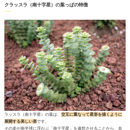
クラッスラ（南十字星）の葉っぱの特徴
ラッスラ（南十字星）の葉は、
交互に重なって星形を描くように
展開する美しい形
です。
その姿が南半球に浮かぶ「南十字星」を連想させることから、名