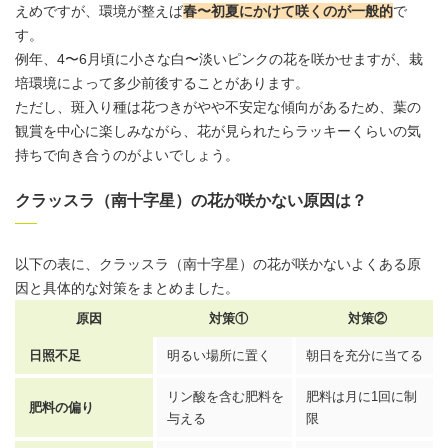
えめですが、環境が整えば
春〜初夏にかけて咲くのが一般的
で
す。
例年、4〜6月頃に小さな白〜淡いピンクの花を咲かせますが、栽
培環境によって多少前後することがあります。
ただし、斑入り種は花つきがやや不安定な傾向があるため、葉の
観賞を中心に楽しみながら、花が見られたらラッキーくらいの気
持ちで向き合うのがよいでしょう。
クラッスラ（南十字星）の花が咲かない原因は？
以下の表に、
クラッスラ
（南十字星）の花が咲かないよくある原
因と具体的な対策をまとめました。
原因
対策①
対策②
日照不足
明るい場所に置く
朝日を充分に当てる
リン酸を含む肥料を
肥料は月に1回に制
肥料の偏り
与える
限