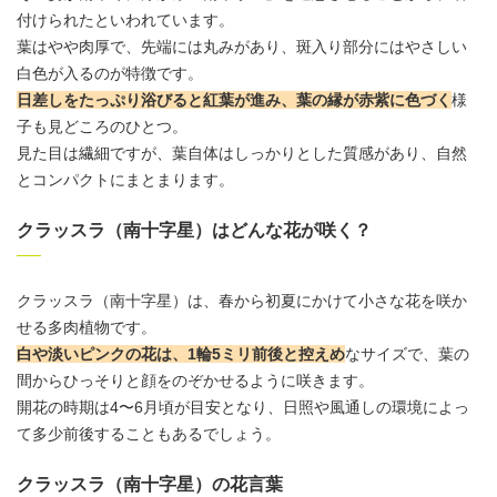
付けられたといわれています。
葉はやや肉厚で、先端には丸みがあり、斑入り部分にはやさしい
白色が入るのが特徴です。
日差しをたっぷり浴びると紅葉が進み、葉の縁が赤紫に色づく
様
子も見どころのひとつ。
見た目は繊細ですが、葉自体はしっかりとした質感があり、自然
とコンパクトにまとまります。
クラッスラ（南十字星）はどんな花が咲く？
クラッスラ
（南十字星）は、春から初夏にかけて小さな花を咲か
せる多肉植物です。
白や淡いピンクの花は、1輪5ミリ前後と控えめ
なサイズで、葉の
間からひっそりと顔をのぞかせるように咲きます。
開花の時期は4〜6月頃が目安となり、日照や風通しの環境によっ
て多少前後することもあるでしょう。
クラッスラ（南十字星）の花言葉