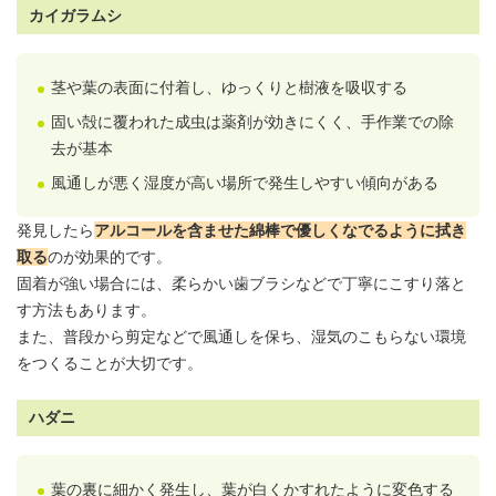
カイガラムシ
茎や葉の表面に付着し、ゆっくりと樹液を吸収する
固い殻に覆われた成虫は薬剤が効きにくく、手作業での除
去が基本
風通しが悪く湿度が高い場所で発生しやすい傾向がある
発見したら
アルコールを含ませた綿棒で優しくなでるように拭き
取る
のが効果的です。
固着が強い場合には、柔らかい歯ブラシなどで丁寧にこすり落と
す方法もあります。
また、普段から剪定などで風通しを保ち、湿気のこもらない環境
をつくることが大切です。
ハダニ
葉の裏に細かく発生し、葉が白くかすれたように変色する