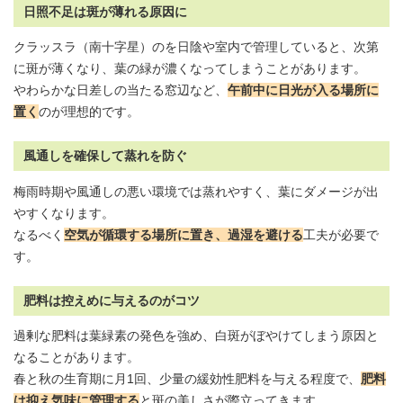
日照不足は斑が薄れる原因に
クラッスラ
（南十字星）のを日陰や室内で管理していると、次第
に斑が薄くなり、葉の緑が濃くなってしまうことがあります。
やわらかな日差しの当たる窓辺など、
午前中に日光が入る場所に
置く
のが理想的です。
風通しを確保して蒸れを防ぐ
梅雨時期や風通しの悪い環境では蒸れやすく、葉にダメージが出
やすくなります。
なるべく
空気が循環する場所に置き、過湿を避ける
工夫が必要で
す。
肥料は控えめに与えるのがコツ
過剰な肥料は葉緑素の発色を強め、白斑がぼやけてしまう原因と
なることがあります。
春と秋の生育期に月1回、少量の緩効性肥料を与える程度で、
肥料
は抑え気味に管理する
と斑の美しさが際立ってきます。