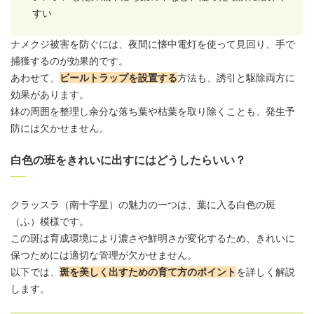
すい
ナメクジ被害を防ぐには、夜間に懐中電灯を使って見回り、手で
捕獲するのが効果的です。
あわせて、
ビールトラップを設置する
方法も、誘引と駆除両方に
効果があります。
鉢の周囲を整理し余分な落ち葉や枯葉を取り除くことも、発生予
防には欠かせません。
白色の班をきれいに出すにはどうしたらいい？
クラッスラ
（南十字星）の魅力の一つは、葉に入る白色の斑
（ふ）模様です。
この斑は育成環境により濃さや鮮明さが変化するため、きれいに
保つためには適切な管理が欠かせません。
以下では、
斑を美しく出すための育て方のポイント
を詳しく解説
します。