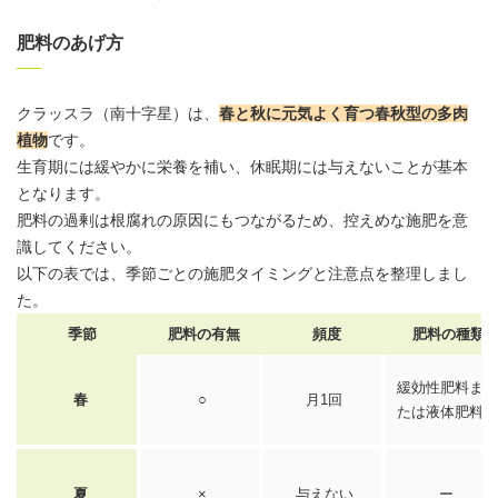
肥料のあげ方
クラッスラ
（南十字星）は、
春と秋に元気よく育つ春秋型の多肉
植物
です。
生育期には緩やかに栄養を補い、休眠期には与えないことが基本
となります。
肥料の過剰は根腐れの原因にもつながるため、控えめな施肥を意
識してください。
以下の表では、季節ごとの施肥タイミングと注意点を整理しまし
た。
季節
肥料の有無
頻度
肥料の種類
緩効性肥料ま
春
○
月1回
たは液体肥料
夏
×
与えない
ー