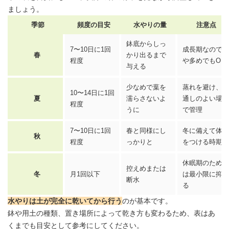
ましょう。
季節
頻度の目安
水やりの量
注意点
鉢底からしっ
7〜10日に1回
成長期なのでや
春
かり出るまで
程度
や多めでもOK
与える
少なめで葉を
蒸れを避け、風
10〜14日に1回
夏
濡らさないよ
通しのよい場所
程度
うに
で管理
7〜10日に1回
春と同様にし
冬に備えて体力
秋
程度
っかりと
をつける時期
休眠期のため水
控えめまたは
冬
月1回以下
は最小限に抑え
断水
る
水やりは土が完全に乾いてから行う
のが基本です。
鉢や
用土
の種類、置き場所によって乾き方も変わるため、表はあ
くまでも目安として参考にしてください。