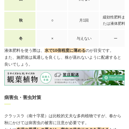
緩効性肥料ま
秋
○
月1回
たは液体肥料
冬
×
与えない
ー
液体肥料を使う際は、
水で10倍程度に薄める
のが目安です。
また、施肥後は風通しを良くし、株が蒸れないように配慮すると
良いでしょう。
病害虫・害虫対策
クラッスラ
（南十字星）は比較的丈夫な多肉植物ですが、春から
秋にかけては病害虫の被害に注意が必要です。