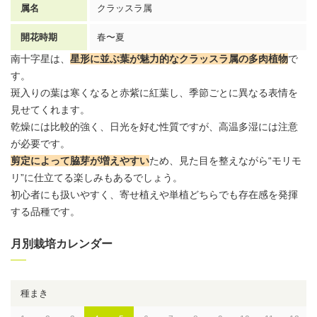
属名
クラッスラ
属
開花時期
春〜夏
南十字星は、
星形に並ぶ葉が魅力的な
クラッスラ
属の多肉植物
で
す。
斑入りの葉は寒くなると赤紫に紅葉し、季節ごとに異なる表情を
見せてくれます。
乾燥には比較的強く、日光を好む性質ですが、高温多湿には注意
が必要です。
剪定によって脇芽が増えやすい
ため、見た目を整えながら“モリモ
リ”に仕立てる楽しみもあるでしょう。
初心者にも扱いやすく、寄せ植えや単植どちらでも存在感を発揮
する品種です。
月別栽培カレンダー
種まき