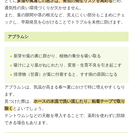
とくに
多湿や風通しの悪さは、害虫の発生リスクを高める
ため、
通気性の良い環境づくりが欠かせません。
また、葉の隙間や茎の根元など、見えにくい部分もこまめにチェ
ックし、早期発見を心がけることでトラブルを未然に防げます。
アブラムシ
新芽や葉の裏に群がり、植物の養分を吸い取る
吸汁により葉がねじれたり、変形・生育不良を引き起こす
排泄物（甘露）が葉に付着すると、すす病の原因になる
アブラムシは、気温が高まる春〜夏にかけて特に増えやすくなり
ます。
見つけた際は、
ホースの水流で洗い流したり、粘着テープで取り
除く
とよいでしょう。
テントウムシなどの天敵を導入することで、薬剤を使わずに防除
できる場合もあります。