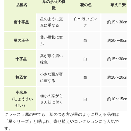
葉の形状の特
品種名
花の色
草丈目安
徴
星のように交
白〜淡いピン
南十字星
約15〜30cm
互に重なる
ク
葉が層状に並
星の王子
白
約20〜40cm
ぶ
葉が厚く濃い
十字星
白
約15〜30cm
緑色
小さな葉が密
舞乙女
白
約10〜20cm
に重なる
小米星
極小の葉がら
（しょうまい
白
約10〜15cm
せん状に付く
せい）
クラッスラ
属の中でも、葉のつき方が星のように見える品種は
「星シリーズ」と呼ばれ、寄せ植えやコレクションにも人気で
す。