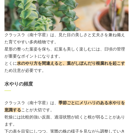
クラッスラ
（南十字星）は、見た目の美しさと丈夫さを兼ね備え
た育てやすい多肉植物です。
星形の整った葉姿を保ち、紅葉も美しく楽しむには、日頃の管理
が重要なポイントになります。
とくに
水のやり方を間違えると、葉がしぼんだり根腐れを起こす
ため注意が必要です。
水やりの頻度
クラッスラ
（南十字星）は、
季節ごとにメリハリのある水やりを
意識する
ことが大切です。
乾燥には比較的強い反面、過湿状態が続くと根が弱ることがあり
ます。
下の表を目安にしつつ、実際の株の様子を見ながら調整していき