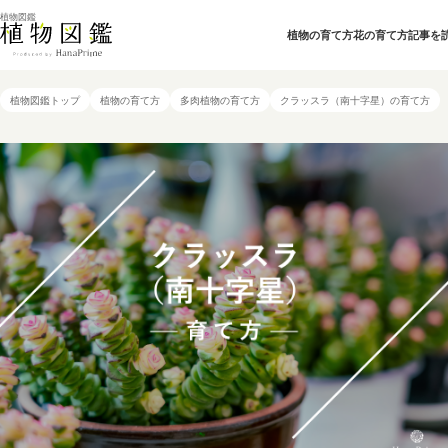
植物図鑑
植物の育て方
花の育て方
記事を
植物図鑑トップ
植物の育て方
多肉植物の育て方
クラッスラ（南十字星）の育て方