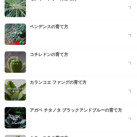
ペンデンスの育て方
コチレドンの育て方
カランコエ ファングの育て方
アガベ チタノタ ブラックアンドブルーの育て方