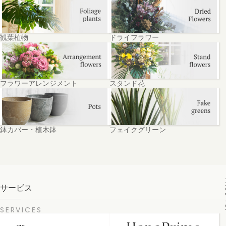
観葉植物
ドライフラワー
フラワーアレンジメント
スタンド花
鉢カバー・植木鉢
フェイクグリーン
PA
サービス
SERVICES