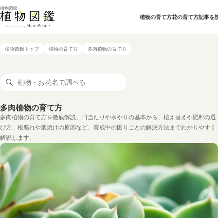
植物図鑑
植物の育て方
花の育て方
記事を
植物図鑑トップ
植物の育て方
多肉植物の育て方
多肉植物の育て方
多肉植物の育て方を徹底解説、日当たりや水やりの基本から、植え替えや肥料の選
び方、根腐れや葉焼けの原因など、育成中の困りごとの解決方法までわかりやすく
解説します。