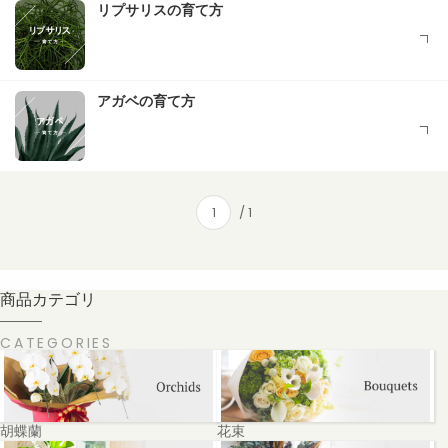
リプサリスの育て方
アガベの育て方
1
/ 1
商品カテゴリ
CATEGORIES
胡蝶蘭
花束