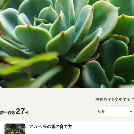
検索条件を変更する
27
該当件数
件
アガベ 笹の雪の育て方