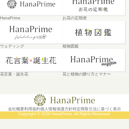
HanaPrime
お花の定期便
ウェディング
植物図鑑
花言葉・誕生花
花と植物の贈り方とマナー
会社概要
利用規約
個人情報保護方針
特定商取引法に基づく表示
Copyright © 2026 HanaPrime. All Rights Reserved.