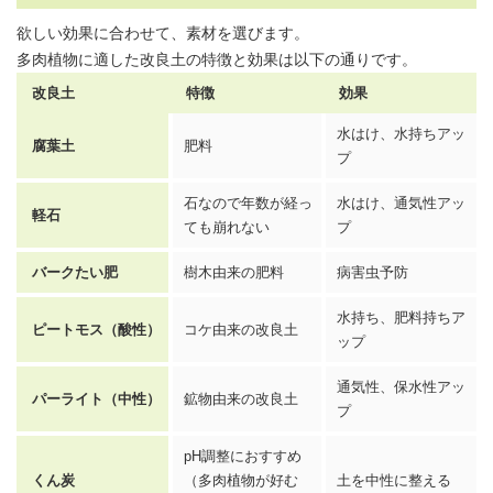
欲しい効果に合わせて、素材を選びます。
多肉植物に適した改良土の特徴と効果は以下の通りです。
改良土
特徴
効果
水はけ、水持ちアッ
腐葉土
肥料
プ
石なので年数が経っ
水はけ、通気性アッ
軽石
ても崩れない
プ
バークたい肥
樹木由来の肥料
病害虫予防
水持ち、肥料持ちア
ピートモス（酸性）
コケ由来の改良土
ップ
通気性、保水性アッ
パーライト（中性）
鉱物由来の改良土
プ
pH調整におすすめ
くん炭
（多肉植物が好む
土を中性に整える