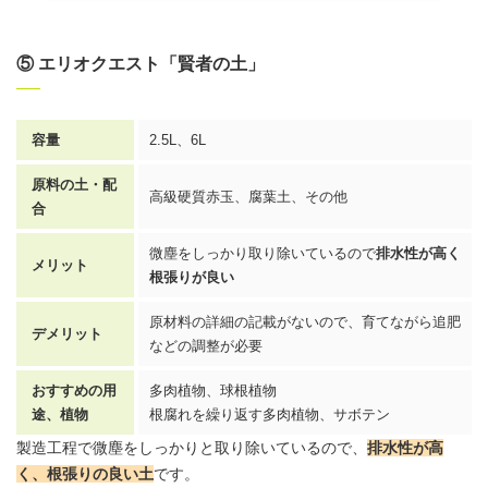
⑤ エリオクエスト「賢者の土」
容量
2.5L、6L
原料の土・配
高級硬質赤玉、腐葉土、その他
合
微塵をしっかり取り除いているので
排水性が高く
メリット
根張りが良い
原材料の詳細の記載がないので、育てながら追肥
デメリット
などの調整が必要
おすすめの用
多肉植物、球根植物
途、植物
根腐れを繰り返す多肉植物、サボテン
製造工程で微塵をしっかりと取り除いているので、
排水性が高
く、根張りの良い土
です。