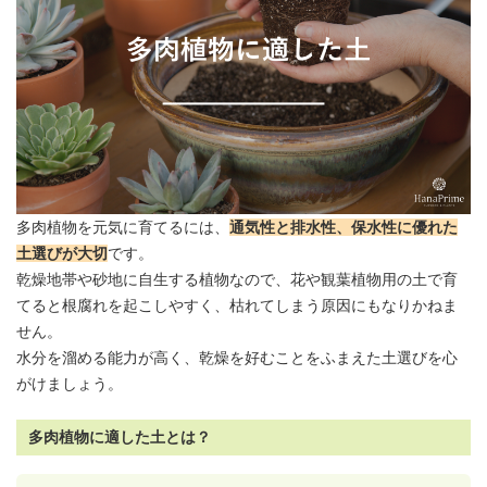
多肉植物を元気に育てるには、
通気性と排水性、保水性に優れた
土
選びが大切
です。
乾燥地帯や砂地に自生する植物なので、花や
観葉植物
用の土で育
てると根腐れを起こしやすく、枯れてしまう原因にもなりかねま
せん。
水分を溜める能力が高く、乾燥を好むことをふまえた土選びを心
がけましょう。
多肉植物に適した土とは？