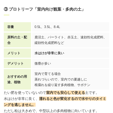
③ プロトリーフ「室内向け観葉・多肉の土」
容量
0.5L、3.5L、8.4L
原料の土・配
鹿沼土、パーライト、赤玉土、速効性化成肥料、
合
緩効性化成肥料など
メリット
水はけが非常に良い
デメリット
微塵が多い
室内で育てる場合
おすすめの用
蒸れづらいので、室内での夏越しに
途、植物
根腐れを繰り返す多肉植物、サボテン
たい肥を使っていないので
室内でも安心して使える
土です。
水はけが非常に良く、
濡れると色が変化するので水やりのタイミ
ングを逃しません。
ただし粒は大きめで、中型以上の多肉植物に向いています。