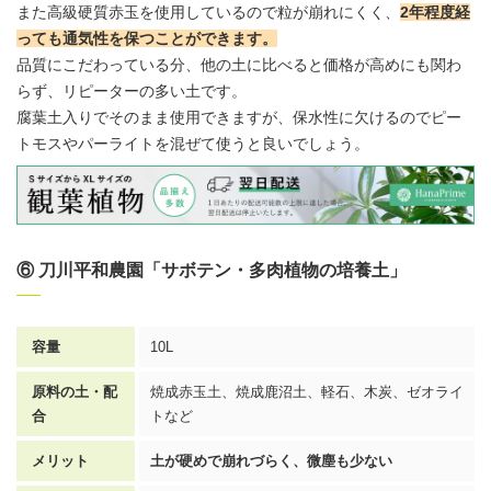
また高級硬質赤玉を使用しているので粒が崩れにくく、
2年程度経
っても通気性を保つことができます。
品質にこだわっている分、他の土に比べると価格が高めにも関わ
らず、リピーターの多い土です。
腐葉土入りでそのまま使用できますが、保水性に欠けるのでピー
トモスやパーライトを混ぜて使うと良いでしょう。
⑥ 刀川平和農園「サボテン・多肉植物の培養土」
容量
10L
原料の土・配
焼成赤玉土、焼成鹿沼土、軽石、木炭、ゼオライ
合
トなど
メリット
土が硬めで崩れづらく、微塵も少ない