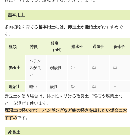
物にとってより良い環境を作ることができます。
基本用土
多肉植物を育てる
基本
用土
には、
赤玉土
か鹿沼土がおすすめ
で
す。
酸度
種類
特徴
排水性
通気性
保水性
（pH）
バラン
赤玉土
スが良
弱酸性
〇
◎
◎
い
鹿沼土
軽い
酸性
◎
◎
△
赤玉土を使う場合は、排水性を助ける改良土（軽石や腐葉土な
ど）を混ぜて使います。
鹿沼土は軽いので、ハンギングなど鉢の軽さを出したい場合にお
すすめ
です。
改良土