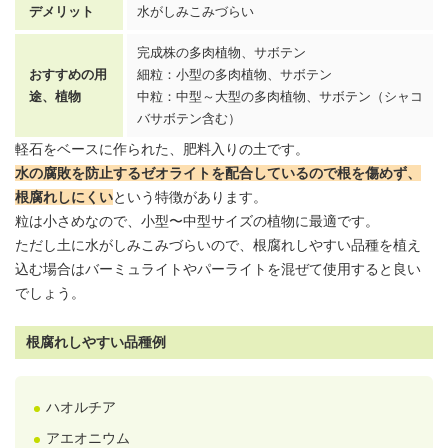
デメリット
水がしみこみづらい
完成株の多肉植物、サボテン
おすすめの用
細粒：小型の多肉植物、サボテン
途、植物
中粒：中型～大型の多肉植物、サボテン（シャコ
バサボテン含む）
軽石をベースに作られた、肥料入りの土です。
水の腐敗を防止するゼオライトを配合しているので根を傷めず、
根腐れしにくい
という特徴があります。
粒は小さめなので、小型〜中型サイズの植物に最適です。
ただし土に水がしみこみづらいので、根腐れしやすい品種を植え
込む場合はバーミュライトやパーライトを混ぜて使用すると良い
でしょう。
根腐れしやすい品種例
ハオルチア
アエオニウム