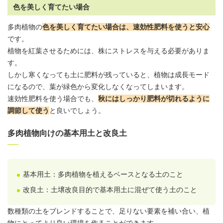
色を美しく育てたい場合
多肉植物の
色を美しく育てたい場合は、速効性肥料を使うと安心
です。
植物を紅葉させるためには、株にストレスを与える必要がありま
す。
しかし寒くなっても土に肥料が残っていると、植物は成長モード
になるので、葉が緑色から変化しなくなってしまいます。
速効性肥料を使う場合でも、
秋にはしっかり肥料が切れるように
調節して使う
と良いでしょう。
多肉植物向けの基本用土と改良土
基本
用土
：多肉植物を植えるベースとなる土のこと
改良土：土壌改良目的で基本
用土
に混ぜて使う土のこと
数種類の土をブレンドすることで、足りない要素を補い合い、植