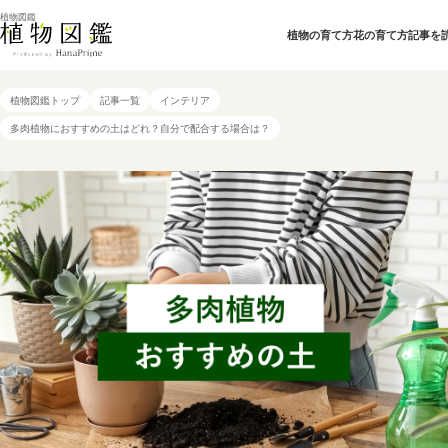
植物図鑑
植物の育て方
花の育て方
記事を
植物図鑑トップ
記事一覧
インテリア
多肉植物におすすめの土はどれ？自分で配合する場合は？