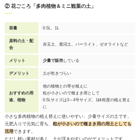
② 花ごころ「多肉植物＆ミニ観葉の土」
容量
0.5L、1L
原料の土・配
赤玉土、鹿沼土、パーライト、ゼオライトなど
合
メリット
少量で販売
している
デメリット
土が乾きづらい
他の植物との寄せ植えに
おすすめの用
粒が小さいので種まき用として
途、植物
0.5Lサイズは3～4号サイズ、1鉢程度の植え替え
に
小さな多肉植物の植え替えに使いやすい、少量サイズの土です。
元肥入りで元気に育ち、
粒が小さいので種まき用の
用土
としても
活用
できます。
ただし軽い素材が多く、土が浮きやすいのがデメリットです。