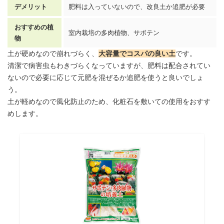
デメリット
肥料は入っていないので、改良土か追肥が必要
おすすめの植
室内栽培の多肉植物、サボテン
物
土が硬めなので崩れづらく、
大容量でコスパの良い土
です。
清潔で病害虫もわきづらくなっていますが、肥料は配合されてい
ないので必要に応じて元肥を混ぜるか追肥を使うと良いでしょ
う。
土が軽めなので風化防止のため、
化粧石
を敷いての使用をおすす
めします。