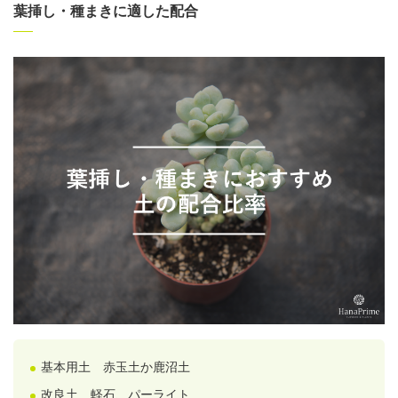
葉挿し・種まきに適した配合
基本
用土
赤玉土か鹿沼土
改良土 軽石、パーライト