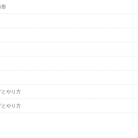
の形
グとやり方
グとやり方