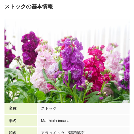
ストックの基本情報
名称
ストック
学名
Matthiola incana
和名
アラセイトウ（紫羅欄花）