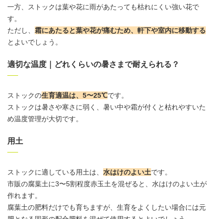
一方、ストックは葉や花に雨があたっても枯れにくい強い花で
す。
ただし、
霜にあたると葉や花が痛むため、軒下や室内に移動する
とよいでしょう。
適切な温度｜どれくらいの暑さまで耐えられる？
ストックの
生育適温は、5〜25℃
です。
ストックは暑さや寒さに弱く、暑い中や霜が付くと枯れやすいた
め温度管理が大切です。
用土
ストックに適している
用土
は、
水はけのよい土
です。
市販の腐葉土に3〜5割程度
赤玉土
を混ぜると、水はけのよい土が
作れます。
腐葉土の肥料だけでも育ちますが、生育をよくしたい場合には元