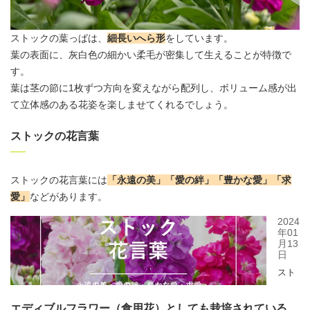
ストックの葉っぱは、
細長いへら形
をしています。
葉の表面に、灰白色の細かい柔毛が密集して生えることが特徴で
す。
葉は茎の節に1枚ずつ方向を変えながら配列し、ボリューム感が出
て立体感のある花姿を楽しませてくれるでしょう。
ストックの花言葉
ストックの
花言葉
には
「永遠の美」「愛の絆」「豊かな愛」「求
愛」
などがあります。
エディブルフラワー（食用花）としても栽培されている