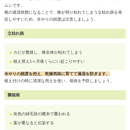
ムシです。
根の過湿状態になることで、株が弱り枯れてしまう立枯れ病を発
症しやすいため、
水やりの頻度
は注意しましょう。
立枯れ病
カビが繁殖し、株全体が枯れてしまう
植え替え1ヶ月後くらにい起こりやすい
水やりの頻度
を控え、乾燥気味に育てて過湿を防ぎます。
植え付けの時に清潔な
用土
を使い、発病を予防しましょう。
菌核病
灰色の綿毛状の菌糸で覆われる
葉が重なると伝染する