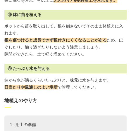
鉢に底石を入れ、その上に
ふんわりと6割程度
土を入れます。
③ 鉢に苗を植える
ポットから苗を取り出して、根を崩さないでそのまま鉢植えに入
れます。
根を傷つけると成長できず根付きにくくなることがある
ため、ほ
ぐしたり、触り過ぎたりしないよう注意しましょう。
隙間ができたら、土で軽く埋めてください。
④ たっぷり水を与える
鉢から水が滴るくらいたっぷりと、株元に水を与えます。
日当たりや風通しのよい場所
で管理してください。
地植えのやり方
用土
の準備