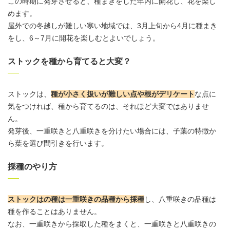
この時期に発芽させると、種まきをした年内に開花し、花を楽し
めます。
屋外
での冬越しが難しい寒い地域では、3月上旬から4月に種まき
をし、6～7月に開花を楽しむとよいでしょう。
ストックを種から育てると大変？
ストックは、
種が小さく扱いが難しい点や根がデリケート
な点に
気をつければ、種から育てるのは、それほど大変ではありませ
ん。
発芽後、一重咲きと八重咲きを分けたい場合には、子葉の特徴か
ら葉を選び間引きを行います。
採種のやり方
ストックはの種は一重咲きの品種
から採種
し、八重咲きの品種は
種を作ることはありません。
なお、一重咲きから採取した種をまくと、一重咲きと八重咲きの