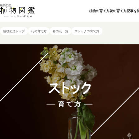
植物図鑑
植物の育て方
花の育て方
記事を
植物図鑑トップ
花の育て方
春の花一覧
ストックの育て方