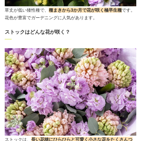
草丈が低い矮性種で、
種まきから3か月で
花が咲く
極早生種
です。
花色が豊富でガーデニングに人気があります。
ストックはどんな花が咲く？
ストックは、
長い花穂にひらひらと可愛く小さな花
をたくさんつ