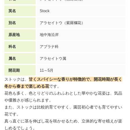
英名
Stock
別名
アラセイトウ（紫羅欄花）
原産地
地中海沿岸
科名
アブラナ科
属名
アラセイトウ属
開花期
11～5月
ストックは、
甘くスパイシーな香りが特徴的で、開花時期が長く
冬から春まで楽しめる花
です。
花色も多く、色とりどりのふわふわとした華やかな花姿は、気品
や優雅さが感じられます。
また、ストックは比較的育てやすく、園芸初心者でも育てやすい
花です。
真っ直ぐに茎を伸ばし花を咲かせるため、立体的な寄せ植えが楽
しめるでしょう。