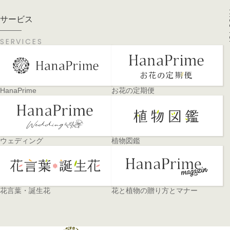
PA
サービス
SERVICES
HanaPrime
お花の定期便
ウェディング
植物図鑑
花言葉・誕生花
花と植物の贈り方とマナー