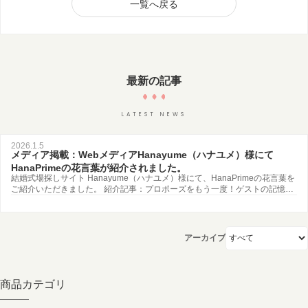
一覧へ戻る
最新の記事
LATEST NEWS
2026.1.5
メディア掲載：WebメディアHanayume（ハナユメ）様にて
HanaPrimeの花言葉が紹介されました。
結婚式場探しサイト Hanayume（ハナユメ）様にて、HanaPrimeの花言葉を
ご紹介いただきました。 紹介記事：プロポーズをもう一度！ゲストの記憶に
残る感動演出、ダーズンローズ ハナユメは花嫁の夢を叶える結婚式場探しサ
イトです。 運営元：株式会社エイチームライフデザイン
アーカイブ
商品カテゴリ