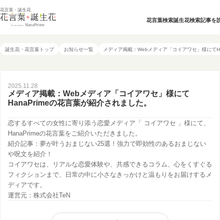
花言葉・誕生花
花言葉検索
誕生花検索
記事を
誕生花・花言葉トップ
お知らせ一覧
メディア掲載：Webメディア「コイアワセ」様にてHa
2025.11.28
メディア掲載：Webメディア「コイアワセ」様にて
HanaPrimeの花言葉が紹介されました。
恋するすべての女性に寄り添う恋愛メディア「 コイアワセ 」様にて、
HanaPrime
の
花言葉
をご紹介いただきました。
紹介記事：
夢が叶うおまじない25選！強力で即効性のあるおまじない
や呪文を紹介！
コイアワセ
は、リアルな恋愛体験や、共感できるコラム、心をくすぐる
フィクションまで、日常の中に小さなきっかけと温もりをお届けするメ
ディアです。
運営元：
株式会社TeN