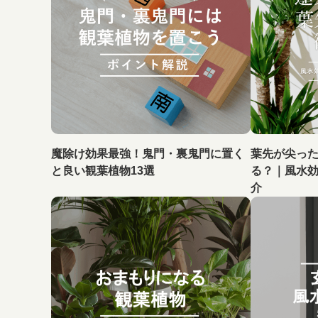
魔除け効果最強！鬼門・裏鬼門に置く
葉先が尖っ
と良い観葉植物13選
る？｜風水
介