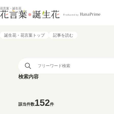
花言葉・誕生花
誕生花・花言葉トップ
記事を読む
検索内容
152
該当件数
件