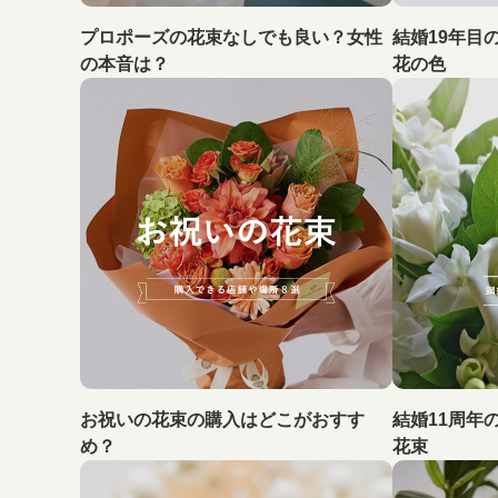
プロポーズの花束なしでも良い？女性
結婚19年目
の本音は？
花の色
お祝いの花束の購入はどこがおすす
結婚11周年
め？
花束