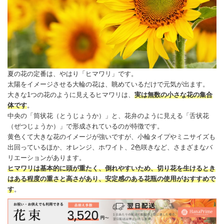
夏の花の定番は、やはり「
ヒマワリ
」です。
太陽をイメージさせる大輪の花は、眺めているだけで元気が出ます。
大きな1つの花のように見える
ヒマワリ
は、
実は無数の小さな花の集合
体です
。
中央の「筒状花（とうじょうか）」と、花弁のように見える「舌状花
（ぜつじょうか）」で形成されているのが特徴です。
黄色くて大きな花のイメージが強いですが、小輪タイプやミニサイズも
出回っているほか、オレンジ、ホワイト、2色咲きなど、さまざまなバ
リエーションがあります。
ヒマワリ
は基本的に頭が重たく、倒れやすいため、切り花を生けるとき
はある程度の重さと高さがあり、安定感のある花瓶の使用がおすすめで
す
。