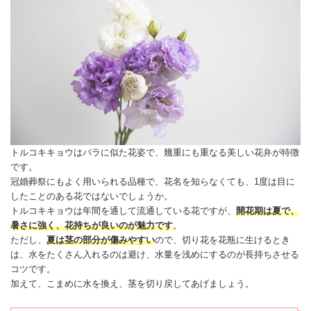
トルコキキョウ
はバラに似た花姿で、幾重にも重なる美しい花弁が特徴
です。
冠婚葬祭にもよく用いられる品種で、花名を知らなくても、1度は目に
したことのある花ではないでしょうか。
トルコキキョウ
は年間を通して流通している花ですが、
開花期は夏で、
暑さに強く、花持ちが良いのが魅力です
。
ただし、
夏は茎の部分が傷みやすい
ので、切り花を花瓶に生けるとき
は、水をたくさん入れるのは避け、水量を浅めにするのが長持ちさせる
コツです。
加えて、こまめに水を換え、茎を切り戻してあげましょう。