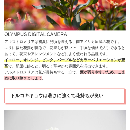
OLYMPUS DIGITAL CAMERA
アルストロメリア
は初夏に見頃を迎える、南アメリカ原産の花です。
ユリに似た花姿が特徴で、花持ちが良い上、手頃な価格で入手できると
あって、
花束
やアレンジメントなどによく使われる品種です。
イエロー、オレンジ、ピンク、パープルなどカラーバリエーションが豊
富
で、部屋に飾ると、明るく華やかな雰囲気を演出できます。
アルストロメリア
は花が長持ちする一方で、
葉が弱りやすいため、こま
めに取り除きましょう
。
トルコキキョウは暑さに強くて花持ちが良い