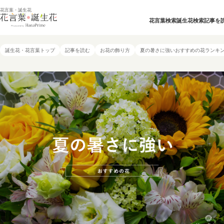
花言葉・誕生花
花言葉検索
誕生花検索
記事を
誕生花・花言葉トップ
記事を読む
お花の飾り方
夏の暑さに強いおすすめの花ランキ