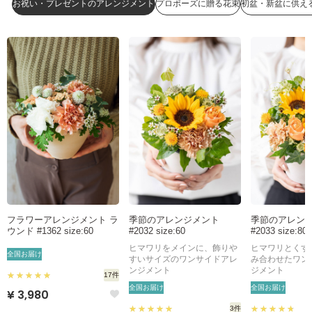
お祝い・プレゼントのアレンジメント
プロポーズに贈る花束
初盆・新盆に供え
フラワーアレンジメント ラ
季節のアレンジメント
季節のアレン
ウンド #1362 size:60
#2032 size:60
#2033 size:80
ヒマワリをメインに、飾りや
ヒマワリとくす
全国お届け
すいサイズのワンサイドアレ
み合わせたワン
ンジメント
ジメント
17件
全国お届け
全国お届け
¥ 3,980
3件