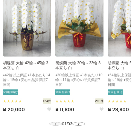
胡蝶蘭 大輪 42輪～45輪 3
胡蝶蘭 大輪 30輪～33輪 3
胡蝶蘭 大輪 54
本立ち 白
本立ち 白
本立ち 白
♦42輪以上保証 ♦1本あたり14
♦30輪以上保証 ♦1本あたり10
♦54輪以上保証 
輪～15輪 ♦安心の品質保証7
輪～11輪 ♦安心の品質保証7
輪～19輪 ♦安
日間
日間
日間
全国お届け
全国お届け
全国お届け
164件
298件
¥ 20,000
¥ 11,800
¥ 28,800
01
03
/