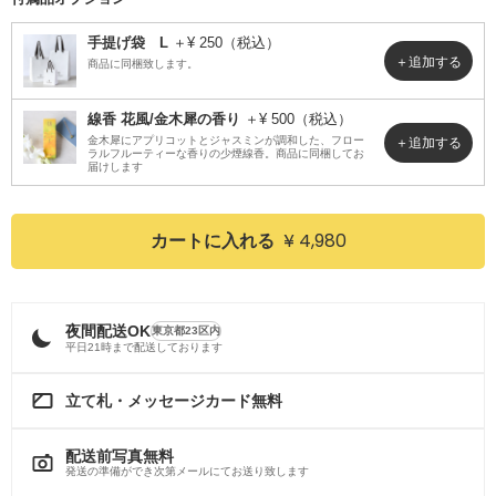
手提げ袋 L
＋¥ 250（税込）
商品に同梱致します。
線香 花風/金木犀の香り
＋¥ 500（税込）
金木犀にアプリコットとジャスミンが調和した、フロー
ラルフルーティーな香りの少煙線香。商品に同梱してお
届けします
¥ 4,980
カートに入れる
夜間配送OK
東京都23区内
平日21時まで配送しております
立て札・メッセージカード無料
配送前写真無料
発送の準備ができ次第メールにてお送り致します