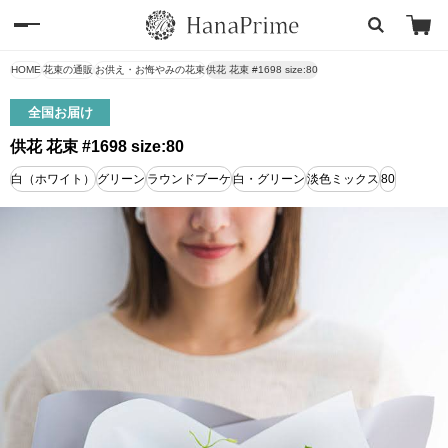
HOME
花束の通販
お供え・お悔やみの花束
供花 花束 #1698 size:80
全国お届け
供花 花束 #1698 size:80
白（ホワイト）
グリーン
ラウンドブーケ
白・グリーン
淡色ミックス
80