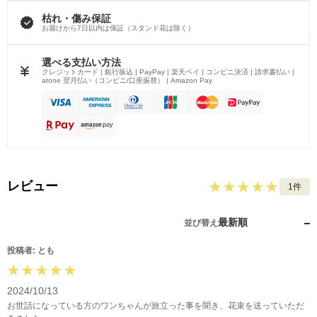
枯れ・傷み保証
お届けから7日以内は保証（スタンド花は除く）
選べる支払い方法
クレジットカード | 銀行振込 | PayPay | 楽天ペイ | コンビニ決済 | 請求書払い |
atone 翌月払い（コンビニ/口座振替） | Amazon Pay
レビュー
1件
最新順
並び替え
投稿者: とも
2024/10/13
お世話になっている方のワンちゃんが旅立った事を聞き、花束を送っていただ