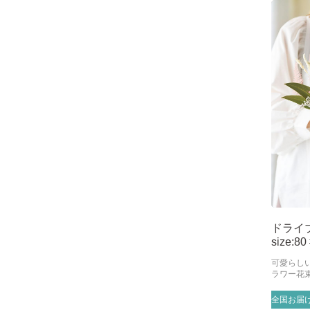
ドライ
size:80
可愛らし
ラワー花
全国お届