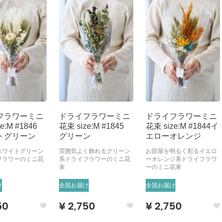
フラワーミニ
ドライフラワーミニ
ドライフラワーミニ
e:M #1846
花束 size:M #1845
花束 size:M #1844イ
トグリーン
グリーン
エローオレンジ
ホワイトグリーン
雰囲気よく飾れるグリーン
お部屋を明るく彩るイエロ
フラワーのミニ花
系ドライフラワーのミニ花
ーオレンジ系ドライフラワ
束
ーのミニ花束
け
全国お届け
全国お届け
50
¥ 2,750
¥ 2,750