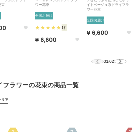
リーン系のドライ
ローオレンジ系ドライフラ
フをたっぷり使用したホワ
花束
ワー花束
イトベージュ系ドライフラ
ワー花束
け
全国お届け
全国お届け
00
1件
¥ 6,600
¥ 6,600
01
02
/
イフラワーの花束の商品一覧
クリア