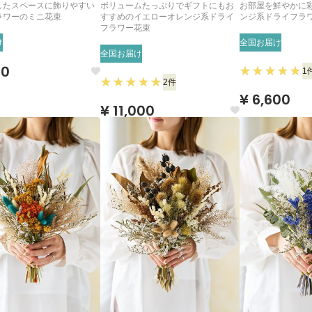
したスペースに飾りやすい
ボリュームたっぷりでギフトにもお
お部屋を鮮やかに
ラワーのミニ花束
すすめのイエローオレンジ系ドライ
ンジ系ドライフラ
フラワー花束
け
全国お届け
全国お届け
50
1
2件
¥ 6,600
¥ 11,000