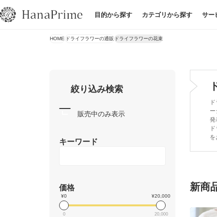
目的から探す
カテゴリから探す
サー
HOME
ドライフラワーの通販
ドライフラワーの花束
絞り込み検索
ド
ー
販売中のみ表示
発
ド
を
キーワード
新商
価格
¥0
¥20,000
0
20,000