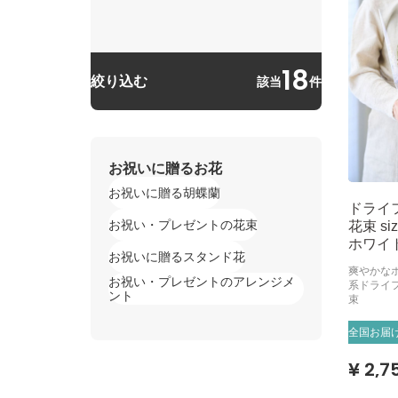
18
絞り込む
該当
件
お祝いに贈るお花
お祝いに贈る胡蝶蘭
ドライ
お祝い・プレゼントの花束
花束 siz
ホワイ
お祝いに贈るスタンド花
爽やかな
お祝い・プレゼントのアレンジメ
系ドライ
ント
束
全国お届
¥ 2,7