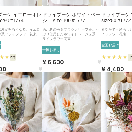
ブーケ イエローオレ
ドライブーケ ホワイトベー
ドライブーケ
e:80 #1774
ジュ size:100 #1777
size:80 #1772
部屋が明るくなる、イエロ
温かみのあるブラウンリーフをたっ
爽やかで可愛らし
ジ系ドライフラワー花束
ぷり使用したホワイトベージュ系ド
イフラワー花束
ライフラワー花束
け
全国お届け
全国お届け
2件
1
¥ 6,600
00
¥ 4,400