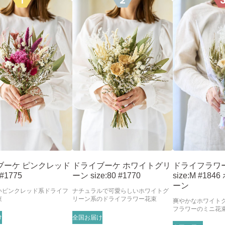
1
2
ブーケ ピンクレッド
ドライブーケ ホワイトグリ
ドライフラワ
 #1775
ーン size:80 #1770
size:M #18
ーン
いピンクレッド系ドライフ
ナチュラルで可愛らしいホワイトグ
束
リーン系のドライフラワー花束
爽やかなホワイト
フラワーのミニ花
け
全国お届け