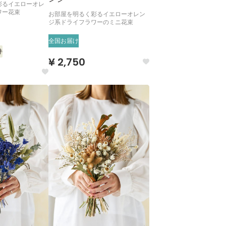
彩るイエローオレ
ワー花束
お部屋を明るく彩るイエローオレン
ジ系ドライフラワーのミニ花束
全国お届け
件
¥ 2,750