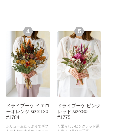
4
5
ドライブーケ イエロ
ドライブーケ ピンク
ドライフ
ーオレンジ size:120
レッド size:80
花束 size:
#1784
#1775
ホワイト
ボリュームたっぷりでギフ
可愛らしいピンクレッド系
爽やかなホワ