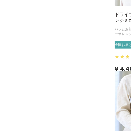
ドライ
ンジ siz
パッとお
ーオレン
全国お届
¥ 4,4