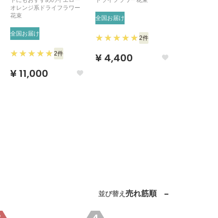
トにもおすすめのイエロー
ドライフラワー花束
系ドライフラ
オレンジ系ドライフラワー
束
花束
全国お届け
全国お届け
全国お届け
2件
¥ 2,750
2件
¥ 4,400
¥ 11,000
売れ筋順
並び替え