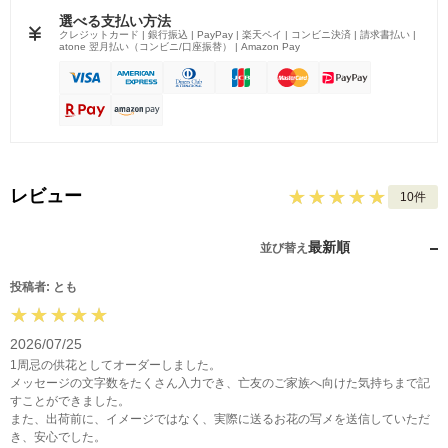
選べる支払い方法
クレジットカード | 銀行振込 | PayPay | 楽天ペイ | コンビニ決済 | 請求書払い |
atone 翌月払い（コンビニ/口座振替） | Amazon Pay
レビュー
10件
最新順
並び替え
投稿者: とも
2026/07/25
1周忌の供花としてオーダーしました。
メッセージの文字数をたくさん入力でき、亡友のご家族へ向けた気持ちまで記
すことができました。
また、出荷前に、イメージではなく、実際に送るお花の写メを送信していただ
き、安心でした。