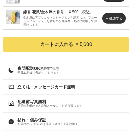
線香 花風/金木犀の香り
＋¥ 500（税込）
金木犀にアプリコットとジャスミンが調和した、フロー
ラルフルーティーな香りの少煙線香。商品に同梱してお
届けします
¥ 5,680
カートに入れる
夜間配送OK
東京都23区内
平日21時まで配送しております
立て札・メッセージカード無料
配送前写真無料
発送の準備ができ次第メールにてお送り致します
枯れ・傷み保証
お届けから7日以内は保証（スタンド花は除く）