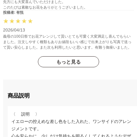
先方にも大変喜んでいただけました。
このたびは素敵なお花をありがとうございました。
投稿者: 有悦
2026/04/13
義母の100日祭でお花アレンジして貰いとても可愛く大変満足し喜んでもらい
ました。注文しやすく種類もありお値段もいい感じで出来上がりも写真で送っ
て貰い安心しました。また次も利用したいと思います。有難う御座いました。
もっと見る
商品説明
〈 説明 〉
イエローの控えめな差し色をした入れた、ワンサイドのアレン
ジメントです。
心を安らかに、少しだけ気持ちを明るくしてくれるようなデザ