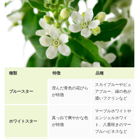
種類
特徴
品種
スカイブルーやピュ
澄んだ青色の花びら
ブルースター
アブルー、縁の色が
が特徴
濃いフクリンなど
マーブルホワイトや
真っ白で爽やかな色
エンジェルホワイ
ホワイトスター
が特徴
ト、八重咲きのマー
ブルハピネスなど