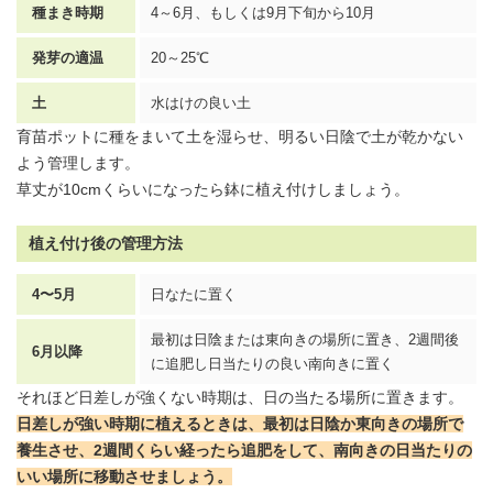
種まき時期
4～6月、もしくは9月下旬から10月
発芽の適温
20～25℃
土
水はけの良い土
育苗ポットに種をまいて土を湿らせ、明るい日陰で土が乾かない
よう管理します。
草丈が10cmくらいになったら鉢に植え付けしましょう。
植え付け後の管理方法
4〜5月
日なたに置く
最初は日陰または東向きの場所に置き、2週間後
6月以降
に追肥し日当たりの良い南向きに置く
それほど日差しが強くない時期は、日の当たる場所に置きます。
日差しが強い時期に植えるときは、最初は日陰か東向きの場所で
養生させ、2週間くらい経ったら追肥をして、南向きの日当たりの
いい場所に移動させましょう。