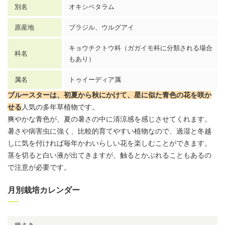
別名
オキシペタラム
原産地
ブラジル、ウルグアイ
キョウチクトウ科（ガガイモ科に分類される場合
科名
もあり）
属名
トゥイーディア属
ブルースターは、初夏から秋にかけて、星に似た青色の花を咲か
せ
る
人気の多年草植物です。
爽やかな青色が、夏の暑さの中に清涼感を感じさせてくれます。
暑さや病害虫に強く、比較的育てやすい植物なので、過湿と冬越
しに気を付ければ毎年かわいらしい花を楽しむことができます。
茎を切ると白い液が出てきますが、触るとかぶれることもあるの
で注意が必要です。
月別栽培カレンダー