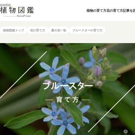
植物図鑑
植物の育て方
花の育て方
記事を
植物図鑑トップ
花の育て方
夏の花一覧
ブルースターの育て方