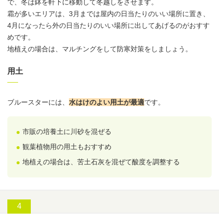
で、冬は鉢を軒下に移動して冬越しをさせます。
霜が多いエリアは、3月までは屋内の日当たりのいい場所に置き、
4月になったら外の日当たりのいい場所に出してあげるのがおすす
めです。
地植えの場合は、
マルチング
をして防寒対策をしましょう。
用土
ブルースターには、
水はけのよい
用土
が最適
です。
市販の培養土に川砂を混ぜる
観葉植物
用の
用土
もおすすめ
地植えの場合は、苦土石灰を混ぜて酸度を調整する