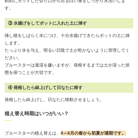
斜めにカットした切り口から出る白い液をしっかり水洗いしま
す。
③ 水揚げをしてポットに入れた土に挿す
挿し穂をしばらく水につけ、十分水揚げできたらポットの土に挿
します。
たっぷり水を与え、明るい日陰で土が乾かないように管理してく
ださい。
ブルースターは過湿を嫌いますが、発根するまでは土が湿った状
態を保つことが大切です。
④ 発根したら鉢上げして日なたに移す
発根したら鉢上げし、日なたに移動させましょう。
植え替え時期はいつがいい？
ブルースターの植え替えは、
4～6月の春から初夏が適期です
。