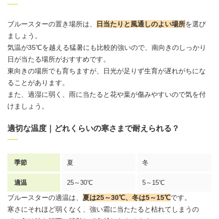
ブルースターの置き場所は、
日当たりと風通しのよい場所
を選び
ましょう。
気温が35℃を越える猛暑にも比較的強いので、南向きのしっかり
日が当たる場所がおすすめです。
東向きの場所でも育ちますが、日光が足りず生育が遅れがちにな
ることがあります。
また、過湿に弱く、雨に当たると花や葉が傷みやすいので気を付
けましょう。
適切な温度｜どれくらいの寒さまで耐えられる？
季節
夏
冬
適温
25～30℃
5～15℃
ブルースターの適温は、
夏は25～30℃、冬は5～15℃
です。
寒さにそれほど弱くなく、強い霜に当たたると枯れてしまうの