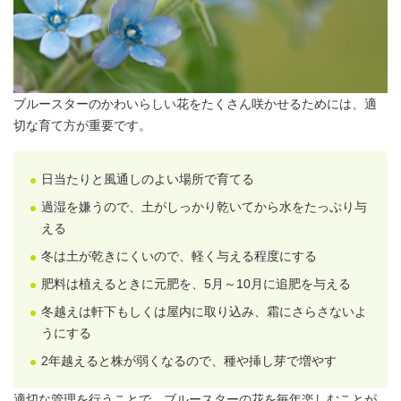
ブルースターのかわいらしい花をたくさん咲かせるためには、適
切な育て方が重要です。
日当たりと風通しのよい場所で育てる
過湿を嫌うので、土がしっかり乾いてから水をたっぷり与
える
冬は土が乾きにくいので、軽く与える程度にする
肥料は植えるときに元肥を、5月～10月に追肥を与える
冬越えは軒下もしくは屋内に取り込み、霜にさらさないよ
うにする
2年越えると株が弱くなるので、種や挿し芽で増やす
適切な管理を行うことで、ブルースターの花を毎年楽しむことが