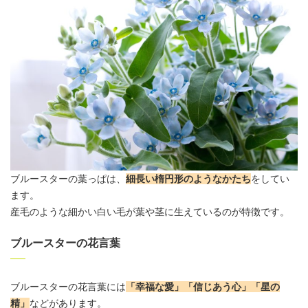
ブルースターの葉っぱは、
細長い楕円形のようなかたち
をしてい
ます。
産毛のような細かい白い毛が葉や茎に生えているのが特徴です。
ブルースターの花言葉
ブルースターの
花言葉
には
「幸福な愛」「信じあう心」「星の
精」
などがあります。