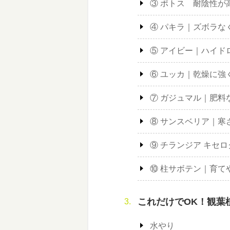
③ ポトス 耐陰性が
④ パキラ｜ズボラな
⑤ アイビー｜ハイド
⑥ ユッカ｜乾燥に強
⑦ ガジュマル｜肥料
⑧ サンスベリア｜寒
⑨ チランジア キセ
⑩ 柱サボテン｜育て
これだけでOK！観葉
水やり