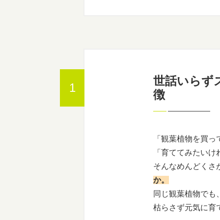
世話いらず
徴
「
観葉植物
を買っ
「育ててみたいけ
そんなめんどくさ
か
。
同じ観葉植物でも
枯らさず元気に育