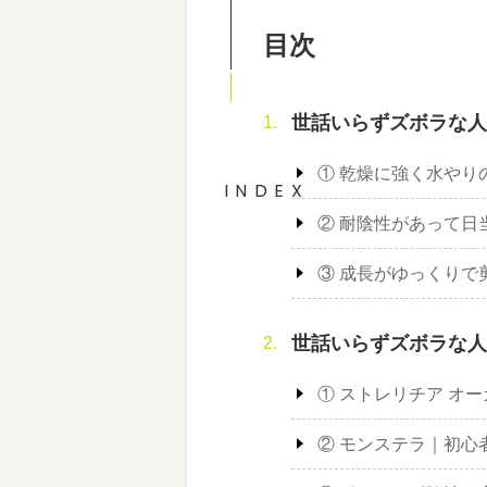
目次
世話いらずズボラな人
① 乾燥に強く水やり
INDEX
② 耐陰性があって日
③ 成長がゆっくりで
世話いらずズボラな人
① ストレリチア オ
② モンステラ｜初心