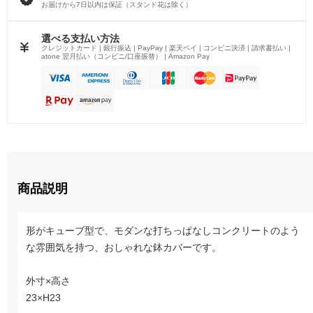
お届けから7日以内は保証（スタンド花は除く）
選べる支払い方法
クレジットカード | 銀行振込 | PayPay | 楽天ペイ | コンビニ決済 | 請求書払い |
atone 翌月払い（コンビニ/口座振替） | Amazon Pay
商品説明
形がキューブ型で、モダンな打ちっぱなしコンクリートのよう
な雰囲気を持つ、おしゃれな鉢カバーです。
外寸×高さ
23×H23