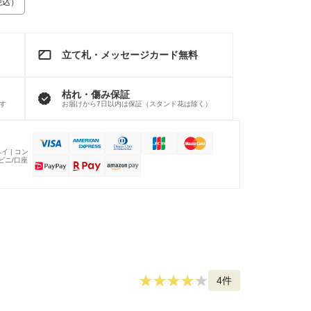
税込）
立て札・メッセージカード無料
枯れ・傷み保証
す
お届けから7日以内は保証（スタンド花は除く）
イ | コン
ンビニ/口座
4件