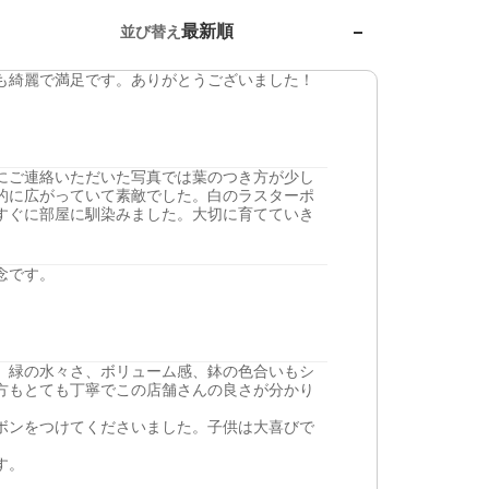
最新順
並び替え
も綺麗で満足です。ありがとうございました！
にご連絡いただいた写真では葉のつき方が少し
的に広がっていて素敵でした。白のラスターポ
すぐに部屋に馴染みました。大切に育てていき
念です。
。緑の水々さ、ボリューム感、鉢の色合いもシ
方もとても丁寧でこの店舗さんの良さが分かり
ボンをつけてくださいました。子供は大喜びで
す。