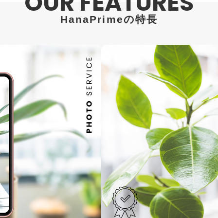
OUR FEATURES
HanaPrimeの特長