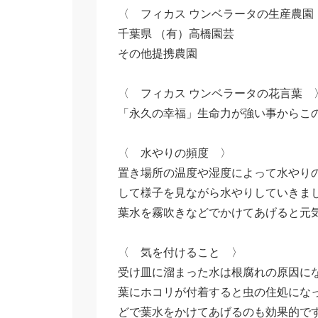
〈 フィカス ウンベラータの生産農園
千葉県 （有）高橋園芸
その他提携農園
〈 フィカス ウンベラータの花言葉 
「永久の幸福」生命力が強い事からこ
〈 水やりの頻度 〉
置き場所の温度や湿度によって水やり
して様子を見ながら水やりしていきま
葉水を霧吹きなどでかけてあげると元
〈 気を付けること 〉
受け皿に溜まった水は根腐れの原因に
葉にホコリが付着すると虫の住処にな
どで葉水をかけてあげるのも効果的で