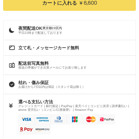
¥ 6,600
カートに入れる
夜間配送OK
東京都23区内
平日21時まで配送しております
立て札・メッセージカード無料
配送前写真無料
発送の準備ができ次第メールにてお送り致します
枯れ・傷み保証
お届けから7日以内は保証（スタンド花は除く）
選べる支払い方法
クレジットカード | 銀行振込 | PayPay | 楽天ペイ | コンビニ決済 | 請求書払い |
atone 翌月払い（コンビニ/口座振替） | Amazon Pay