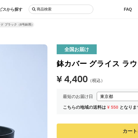
ビスから探す
FAQ
ンド ブラック（8号鉢用）
全国お届け
鉢カバー グライス ラ
¥ 4,400
（税込）
最短のお届け日
こちらの地域の送料は
¥ 550
となりま
カート