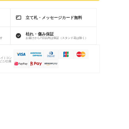
立て札・メッセージカード無料
枯れ・傷み保証
す
お届けから7日以内は保証（スタンド花は除く）
イ | コン
ンビニ/口座