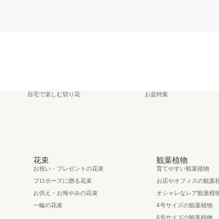
自宅で楽しむ切り花
お盆特集
花束
観葉植物
お祝い・プレゼントの花束
育てやすい観葉植物
プロポーズに贈る花束
お店やオフィスの観葉
お供え・お悔やみの花束
オシャレなレア観葉植
一輪の花束
4号サイズの観葉植物
6号サイズの観葉植物