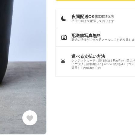
夜間配送OK
東京都23区内
平日21時まで配送しております
配送前写真無料
発送の準備ができ次第メールにてお送り致しま
選べる支払い方法
クレジットカード | 銀行振込 | PayPay | 楽天ペ
ビニ決済 | 請求書払い | atone 翌月払い（コ
振替） | Amazon Pay