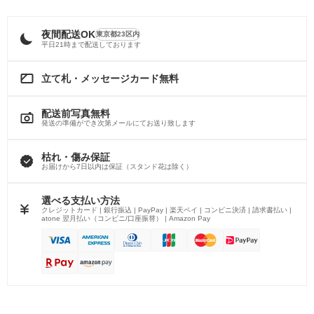
夜間配送OK
東京都23区内
平日21時まで配送しております
立て札・メッセージカード無料
配送前写真無料
発送の準備ができ次第メールにてお送り致します
枯れ・傷み保証
お届けから7日以内は保証（スタンド花は除く）
選べる支払い方法
クレジットカード | 銀行振込 | PayPay | 楽天ペイ | コンビニ決済 | 請求書払い |
atone 翌月払い（コンビニ/口座振替） | Amazon Pay