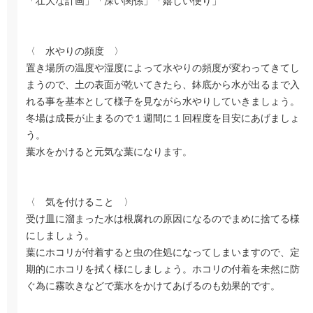
「壮大な計画」「深い関係」「嬉しい便り」
〈 水やりの頻度 〉
置き場所の温度や湿度によって水やりの頻度が変わってきてし
まうので、土の表面が乾いてきたら、鉢底から水が出るまで入
れる事を基本として様子を見ながら水やりしていきましょう。
冬場は成長が止まるので１週間に１回程度を目安にあげましょ
う。
葉水をかけると元気な葉になります。
〈 気を付けること 〉
受け皿に溜まった水は根腐れの原因になるのでまめに捨てる様
にしましょう。
葉にホコリが付着すると虫の住処になってしまいますので、定
期的にホコリを拭く様にしましょう。ホコリの付着を未然に防
ぐ為に霧吹きなどで葉水をかけてあげるのも効果的です。