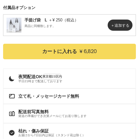
付属品オプション
手提げ袋 L
＋¥ 250（税込）
商品に同梱致します。
¥ 6,820
カートに入れる
夜間配送OK
東京都23区内
平日21時まで配送しております
立て札・メッセージカード無料
配送前写真無料
発送の準備ができ次第メールにてお送り致します
枯れ・傷み保証
お届けから7日以内は保証（スタンド花は除く）