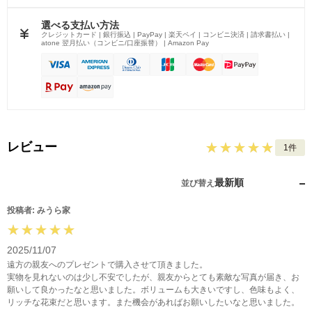
選べる支払い方法
クレジットカード | 銀行振込 | PayPay | 楽天ペイ | コンビニ決済 | 請求書払い |
atone 翌月払い（コンビニ/口座振替） | Amazon Pay
レビュー
1件
最新順
並び替え
投稿者: みうら家
2025/11/07
遠方の親友へのプレゼントで購入させて頂きました。
実物を見れないのは少し不安でしたが、親友からとても素敵な写真が届き、お
願いして良かったなと思いました。ボリュームも大きいですし、色味もよく、
リッチな花束だと思います。また機会があればお願いしたいなと思いました。