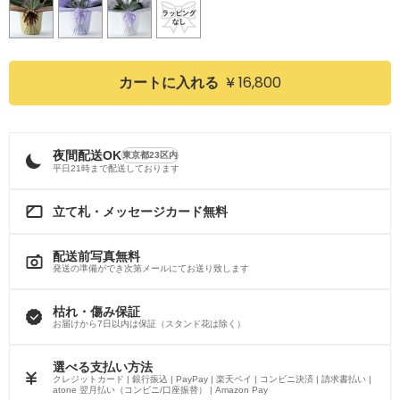
¥ 16,800
カートに入れる
夜間配送OK
東京都23区内
平日21時まで配送しております
立て札・メッセージカード無料
配送前写真無料
発送の準備ができ次第メールにてお送り致します
枯れ・傷み保証
お届けから7日以内は保証（スタンド花は除く）
選べる支払い方法
クレジットカード | 銀行振込 | PayPay | 楽天ペイ | コンビニ決済 | 請求書払い |
atone 翌月払い（コンビニ/口座振替） | Amazon Pay