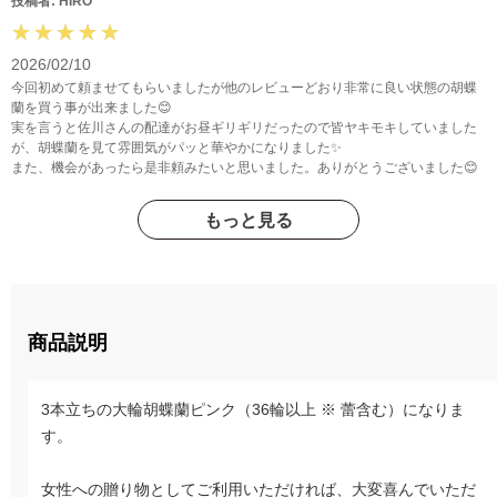
投稿者: HIRO
2026/02/10
今回初めて頼ませてもらいましたが他のレビューどおり非常に良い状態の胡蝶
蘭を買う事が出来ました😊
実を言うと佐川さんの配達がお昼ギリギリだったので皆ヤキモキしていました
が、胡蝶蘭を見て雰囲気がパッと華やかになりました✨️
また、機会があったら是非頼みたいと思いました。ありがとうございました😊
もっと見る
商品説明
3本立ちの大輪胡蝶蘭ピンク（36輪以上 ※ 蕾含む）になりま
す。
女性への贈り物としてご利用いただければ、大変喜んでいただ