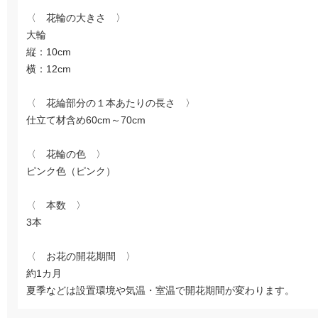
〈 花輪の大きさ 〉
大輪
縦：10cm
横：12cm
〈 花綸部分の１本あたりの長さ 〉
仕立て材含め60cm～70cm
〈 花輪の色 〉
ピンク色（ピンク）
〈 本数 〉
3本
〈 お花の開花期間 〉
約1カ月
夏季などは設置環境や気温・室温で開花期間が変わります。