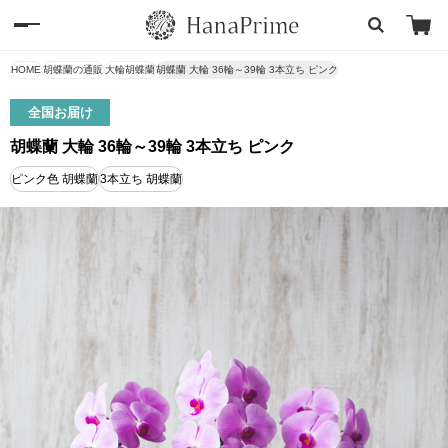
HOME
胡蝶蘭の通販
大輪胡蝶蘭
胡蝶蘭 大輪 36輪～39輪 3本立ち ピンク
全国お届け
胡蝶蘭 大輪 36輪～39輪 3本立ち ピンク
ピンク色 胡蝶蘭
3本立ち 胡蝶蘭