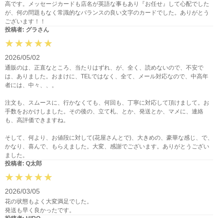
高です。メッセージカードも店名が英語な事もあり『お任せ』して心配でした
が、何の問題もなく常識的なバランスの良い文字のカードでした。ありがとう
ございます！！
投稿者: グラさん
2026/05/02
通販のは、正直なところ、当たりはずれ、が、全く、読めないので、不安で
は、ありました。おまけに、TELではなく、全て、メール対応なので、中高年
者には、中々、、。
注文も、スムースに、行かなくても、何回も、丁寧に対応して頂けまして。お
手数をおかけしました。その後の、立て札、とか、発送とか、マメに、連絡
も、高評価できますね。
そして、何より、お値段に対して(花屋さんとで)、大きめの、豪華な感じ、で、
かなり、喜んで、もらえました。大変、感謝でございます。ありがとうござい
ました。
投稿者: Q太郎
2026/03/05
花の状態もよく大変満足でした。
発送も早く良かったです。