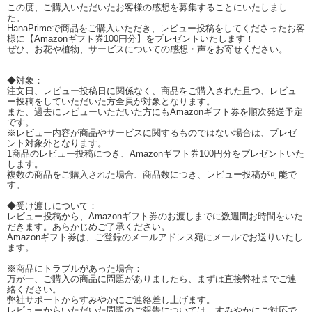
この度、ご購入いただいたお客様の感想を募集することにいたしまし
た。
HanaPrimeで商品をご購入いただき、レビュー投稿をしてくださったお客
様に【Amazonギフト券100円分】をプレゼントいたします！
ぜひ、お花や植物、サービスについての感想・声をお寄せください。
◆対象：
注文日、レビュー投稿日に関係なく、商品をご購入された且つ、レビュ
ー投稿をしていただいた方全員が対象となります。
また、過去にレビューいただいた方にもAmazonギフト券を順次発送予定
です。
※レビュー内容が商品やサービスに関するものではない場合は、プレゼ
ント対象外となります。
1商品のレビュー投稿につき、Amazonギフト券100円分をプレゼントいた
します。
複数の商品をご購入された場合、商品数につき、レビュー投稿が可能で
す。
◆受け渡しについて：
レビュー投稿から、Amazonギフト券のお渡しまでに数週間お時間をいた
だきます。あらかじめご了承ください。
Amazonギフト券は、ご登録のメールアドレス宛にメールでお送りいたし
ます。
※商品にトラブルがあった場合：
万が一、ご購入の商品に問題がありましたら、まずは直接弊社までご連
絡ください。
弊社サポートからすみやかにご連絡差し上げます。
レビューからいただいた問題のご報告については、すみやかにご対応で