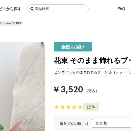
ビスから探す
FAQ
size:60 RED
全国お届け
花束 そのまま飾れるブーケ #
ピンク
バラ
そのまま飾れるブーケ
赤（レッド）
¥ 3,520
（税込）
15件
最短のお届け日