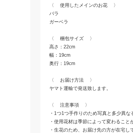
〈 使用したメインのお花 〉
バラ
ガーベラ
〈 梱包サイズ 〉
高さ：22cm
幅：19cm
奥行：19cm
〈 お届け方法 〉
ヤマト運輸で発送致します。
〈 注意事項 〉
・1つ1つ手作りのため写真と多少異な
・使用花材は季節によって変わること
・生花のため、お届け先の方が在宅し