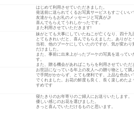
はじめて利用させていただきました。
発送前に送られてくるお写真サービスもすごくいい
友達からもお礼のメッセージと写真が🤳
喜んでもらえてうれしかったです。
また利用させていただきます!
妹がとても大事にしていたねこが亡くなり、四十九
とてもきれいだと、喜んでもらえました。ありがと
当初、他のブーケにしていたのですが、気が変わり
だけました。
また、事前に出来上がったブーケの写真を送ってい
す。
また、贈る機会があればこちらを利用させていただ
お世話になっている年上の友人への贈り物として購
で手間がかからず、とても便利です。上品な色合い
でくれました。お花の鮮度も良く、長く楽しめたよ
すめです
寝たきりのお年寄りのご婦人にお送りいたします。
優しい感じのお花を選びました。
きっと喜んでいただけるものと思います。