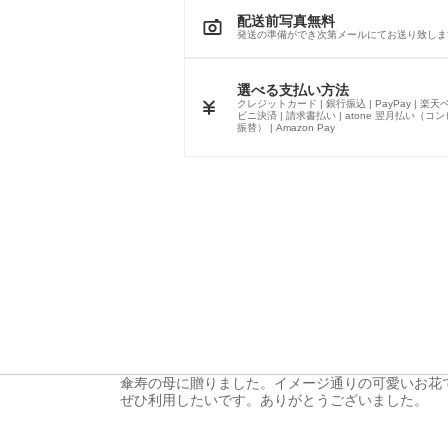
配送前写真無料
発送の準備ができ次第メールにてお送り致しま
選べる支払い方法
クレジットカード | 銀行振込 | PayPay | 楽天ペ
ビニ決済 | 請求書払い | atone 翌月払い（コ
振替） | Amazon Pay
傘寿の母に贈りました。イメージ通りの可愛いお花
ぜひ利用したいです。ありがとうございました。