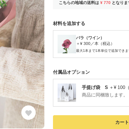
こちらの地域の送料は
¥ 770
となりま
材料を追加する
バラ（ワイン）
＋¥ 300／本（税込）
最大1本まで
1本単位で追加できま
付属品オプション
手提げ袋 S
＋¥ 10
商品に同梱致します。
カート