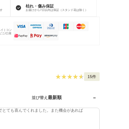
枯れ・傷み保証
す
お届けから7日以内は保証（スタンド花は除く）
イ | コン
ンビニ/口座
15件
最新順
並び替え
でとても喜んでくれました。また機会があれば