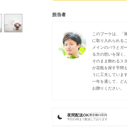
担当者
このブーケは、「
に取り入れられる
メインのバラとガ
る方の想いを深く
そのまま飾れるス
が花瓶を探す手間
うに工夫していま
一年を通して、ど
お贈りください。
夜間配送OK
東京都23区内
平日21時まで配送しております