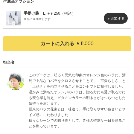
付属品オプション
手提げ袋 L
＋¥ 250（税込）
商品に同梱致します。
¥ 11,000
カートに入れる
担当者
このブーケは、明るく元気な印象のオレンジ色のバラに、清
純で上品な白バラをクロスさせることで、「可愛らしさ」と
「上品さ」を両立させることをコンセプトに制作しました。
温かみに満ちたオレンジのバラは、贈る方にも受け取る方に
も安心感を与え、ビタミンカラーの明るさがはつらつとした
気持ちを届けます。
従来のバラの花束とは一味違う、手に取りやすい色合いとサ
イズ感にこだわりました。
様々なシーンでの贈り物として、皆様の特別な一日を彩るこ
とを願っています。