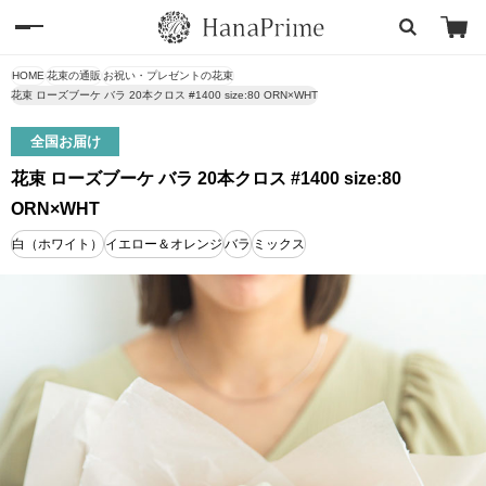
HOME
花束の通販
お祝い・プレゼントの花束
花束 ローズブーケ バラ 20本クロス #1400 size:80 ORN×WHT
全国お届け
花束 ローズブーケ バラ 20本クロス #1400 size:80
ORN×WHT
白（ホワイト）
イエロー＆オレンジ
バラ
ミックス