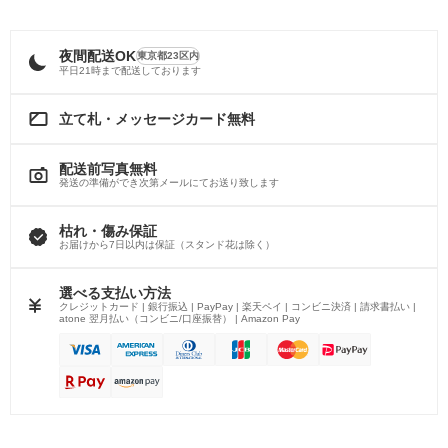
夜間配送OK
東京都23区内
平日21時まで配送しております
立て札・メッセージカード無料
配送前写真無料
発送の準備ができ次第メールにてお送り致します
枯れ・傷み保証
お届けから7日以内は保証（スタンド花は除く）
選べる支払い方法
クレジットカード | 銀行振込 | PayPay | 楽天ペイ | コンビニ決済 | 請求書払い |
atone 翌月払い（コンビニ/口座振替） | Amazon Pay