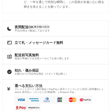
ど、一年を通じて特別な瞬間に、この花束が永遠に心に残る
輝きを添えることを願っています。
夜間配送OK
東京都23区内
平日21時まで配送しております
立て札・メッセージカード無料
配送前写真無料
発送の準備ができ次第メールにてお送り致します
枯れ・傷み保証
お届けから7日以内は保証（スタンド花は除く）
選べる支払い方法
クレジットカード | 銀行振込 | PayPay | 楽天ペイ | コンビニ決済 | 請求書払い |
atone 翌月払い（コンビニ/口座振替） | Amazon Pay