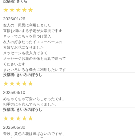
投稿者: さくら
2026/01/26
友人の一周忌に利用しました
直接お伺いする予定が大寒波で中止
ネットでこちらを見つけ購入
友人の好きだったイエローベースの
素敵なお花になりました
メッセージも後入力できて
メッセージお花の画像も写真で送って
くださいます
またいろいろな機会に利用したいです
投稿者: きいろのぼうし
2025/08/10
めちゃくちゃ可愛いらしかったです。
相手方にも喜んでもらえました。
投稿者: きいろのぼうし
2025/05/30
普段、黄色の花は選ばないのですが、