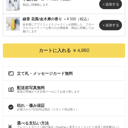
商品に同梱致します
線香 花風/金木犀の香り
＋¥ 500（税込）
金木犀にアプリコットとジャスミンが調和した、フロー
ラルフルーティーな香りの少煙線香。商品に同梱してお
届けします
¥ 4,980
カートに入れる
立て札・メッセージカード無料
配送前写真無料
発送の準備ができ次第メールにてお送り致します
枯れ・傷み保証
お届けから7日以内は保証（スタンド花は除く）
選べる支払い方法
クレジットカード | 銀行振込 | PayPay | 楽天ペイ | コンビニ決済 | 請求書払い |