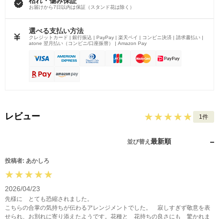
枯れ・傷み保証
お届けから7日以内は保証（スタンド花は除く）
選べる支払い方法
クレジットカード | 銀行振込 | PayPay | 楽天ペイ | コンビニ決済 | 請求書払い |
atone 翌月払い（コンビニ/口座振替） | Amazon Pay
レビュー
1件
最新順
並び替え
投稿者: あかしろ
2026/04/23
先様に とても恐縮されました。
こちらの合掌の気持ちが伝わるアレンジメントでした。 寂しすぎず敬意を表
せられ、お別れに寄り添えたようです。花種と 花持ちの良さにも 驚かれま