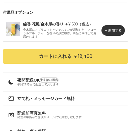
付属品オプション
線香 花風/金木犀の香り
＋¥ 500（税込）
金木犀にアプリコットとジャスミンが調和した、フロー
ラルフルーティーな香りの少煙線香。商品に同梱してお
届けします
¥ 18,400
カートに入れる
夜間配送OK
東京都23区内
平日21時まで配送しております
立て札・メッセージカード無料
配送前写真無料
発送の準備ができ次第メールにてお送り致します