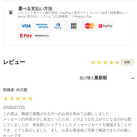
選べる支払い方法
クレジットカード | 銀行振込 | PayPay | 楽天ペイ | コンビニ決済 | 請求書払い |
atone 翌月払い（コンビニ/口座振替） | Amazon Pay
レビュー
6件
最新順
並び替え
投稿者: 向日葵
2026/07/31
この度は、職場で退職される方へのお花を初めてお願いしました。
メッセージの内容が少し長文だったため、どのような仕上がりになるのか心配
していましたが、発送前にレイアウトしたメッセージカードを確認することが
でき、とても安心しました。また、お花も発送前に写真で確認できたのが嬉し
かったです。