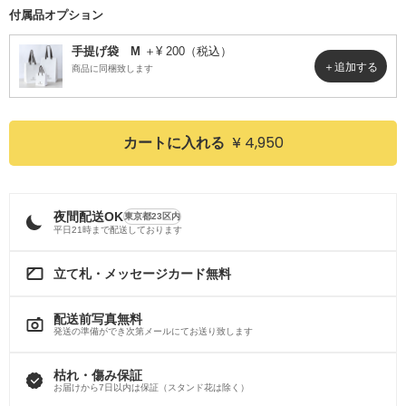
付属品オプション
手提げ袋 M
＋¥ 200（税込）
商品に同梱致します
¥ 4,950
カートに入れる
夜間配送OK
東京都23区内
平日21時まで配送しております
立て札・メッセージカード無料
配送前写真無料
発送の準備ができ次第メールにてお送り致します
枯れ・傷み保証
お届けから7日以内は保証（スタンド花は除く）