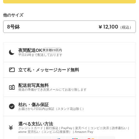
他のサイズ
¥ 12,100
8号鉢
（税込）
夜間配送OK
東京都23区内
平日21時まで配送しております
立て札・メッセージカード無料
配送前写真無料
発送の準備ができ次第メールにてお送り致します
枯れ・傷み保証
お届けから7日以内は保証（スタンド花は除く）
選べる支払い方法
クレジットカード | 銀行振込 | PayPay | 楽天ペイ | コンビニ決済 | 請求書払い |
atone 翌月払い（コンビニ/口座振替） | Amazon Pay