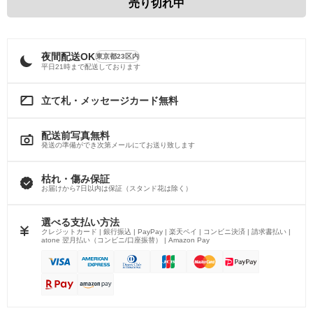
売り切れ中
夜間配送OK
東京都23区内
平日21時まで配送しております
立て札・メッセージカード無料
配送前写真無料
発送の準備ができ次第メールにてお送り致します
枯れ・傷み保証
お届けから7日以内は保証（スタンド花は除く）
選べる支払い方法
クレジットカード | 銀行振込 | PayPay | 楽天ペイ | コンビニ決済 | 請求書払い |
atone 翌月払い（コンビニ/口座振替） | Amazon Pay