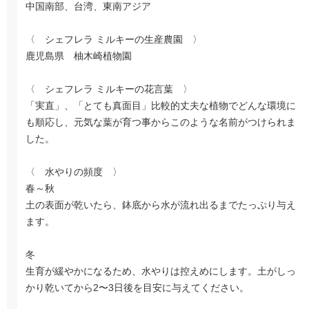
中国南部、台湾、東南アジア
〈 シェフレラ ミルキーの生産農園 〉
鹿児島県 柚木崎植物園
〈 シェフレラ ミルキーの花言葉 〉
「実直」、「とても真面目」比較的丈夫な植物でどんな環境に
も順応し、元気な葉が育つ事からこのような名前がつけられま
した。
〈 水やりの頻度 〉
春～秋
土の表面が乾いたら、鉢底から水が流れ出るまでたっぷり与え
ます。
冬
生育が緩やかになるため、水やりは控えめにします。土がしっ
かり乾いてから2〜3日後を目安に与えてください。