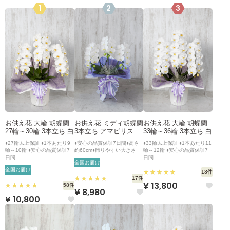
1
2
3
お供え花 大輪 胡蝶蘭
お供え花 ミディ胡蝶蘭
お供え花 大輪 胡蝶蘭
27輪～30輪 3本立ち 白
3本立ち アマビリス
33輪～36輪 3本立ち 白
♦27輪以上保証 ♦1本あたり9
♦安心の品質保証7日間♦高さ
♦33輪以上保証 ♦1本あたり11
輪～10輪 ♦安心の品質保証7
約60cm♦飾りやすい大きさ
輪～12輪 ♦安心の品質保証7
日間
日間
全国お届け
全国お届け
13件
17件
¥ 13,800
58件
¥ 8,980
¥ 10,800