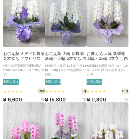
お供え花 ミディ胡蝶蘭
お供え花 大輪 胡蝶蘭
お供え花 大輪 胡蝶蘭
２本立ち アマビリス
36輪～39輪 3本立ち 白
30輪～33輪 3本立ち 白
♦安心の品質保証7日間♦高さ
♦36輪以上保証 ♦1本あたり12
♦30輪以上保証 ♦1本あたり10
約35〜40cm♦小ぶりで飾りや
輪～13輪 ♦安心の品質保証7
輪～11輪 ♦安心の品質保証7
すい
日間
日間
全国お届け
全国お届け
全国お届け
19件
8件
15件
¥ 6,600
¥ 15,800
¥ 11,800