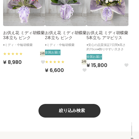
お供え花 ミディ胡蝶蘭
お供え花 ミディ胡蝶蘭
お供え花 ミディ胡蝶蘭
3本立ち ピンク
2本立ち ピンク
5本立ち アマビリス
♦ミディ・中輪胡蝶蘭
♦ミディ・中輪胡蝶蘭
♦安心の品質保証7日間♦高さ
約70cm♦飾りやすい大きさ
全国お届け
2件
全国お届け
¥ 8,980
2件
¥ 15,800
¥ 6,600
絞り込み検索