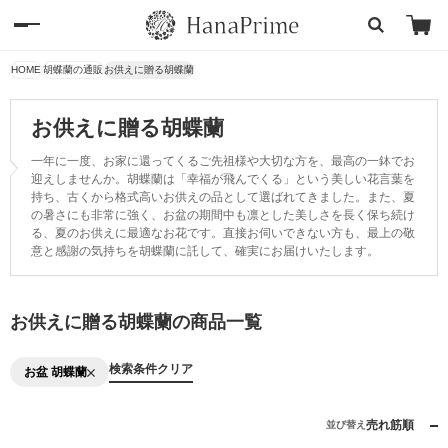
HOME
胡蝶蘭の通販
お供えに贈る胡蝶蘭
お供えに贈る胡蝶蘭
一年に一度、お家に還ってくるご先祖様や大切な方を、最高の一鉢でお
迎えしませんか。胡蝶蘭は「幸福が飛んでくる」という美しい花言葉を
持ち、古くから格式高いお供えの品として選ばれてきました。また、夏
の暑さにも非常に強く、お盆の期間中も凛とした美しさを長く保ち続け
る、夏のお供えに最適なお花です。直接お伺いできない方も、最上の敬
意と感謝の気持ちを胡蝶蘭に託して、確実にお届けいたします。
お供えに贈る胡蝶蘭の商品一覧
検索条件クリア
お盆 胡蝶蘭
売れ筋順
並び替え