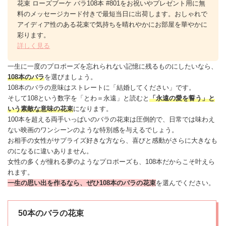
花束 ローズブーケ バラ108本 #801をお祝いやプレゼント用に無
料のメッセージカード付きで最短当日に出荷します。おしゃれで
アイディア性のある花束で気持ちを晴れやかにお部屋を華やかに
彩ります。
詳しく見る
一生に一度の
プロポーズ
を忘れられない記憶に残るものにしたいなら、
108本の
バラ
を選びましょう。
108本のバラの意味はストレートに「結婚してください」です。
そして108という数字を「とわ＝永遠」と読むと
「永遠の愛を誓う」と
いう素敵な意味の
花束
になります。
100本を超える両手いっぱいのバラの
花束
は圧倒的で、日常では味わえ
ない映画のワンシーンのような特別感を与えるでしょう。
お相手の女性がサプライズ好きな方なら、喜びと感動がさらに大きなも
のになるに違いありません。
女性の多くが憧れる夢のような
プロポーズ
も、108本だからこそ叶えら
れます。
一生の思い出を作るなら、ぜひ108本のバラの花束
を選んでください。
50本のバラの花束