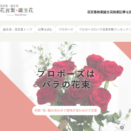
花言葉・誕生花
花言葉検索
誕生花検索
記事を
誕生花・花言葉トップ
記事を読む
プロポーズ
プロポーズのバラ花束本数ランキング