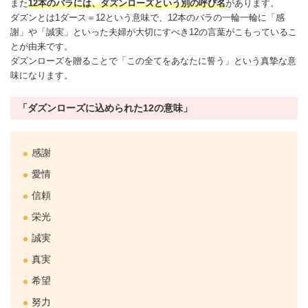
また
12本のバラ
には、ダズンローズという別の呼び名
があります。
ダズンとは1ダース＝12という意味で、
12本のバラ
の一輪一輪に「
感
謝
」や「誠実」といった夫婦が大切にすべき12の言葉がこもっているこ
とが由来です。
ダズンローズを贈ることで「この全てをあなたに誓う」という真摯な意
味になります。
「ダズンローズに込められた12の意味」
感謝
愛情
信頼
栄光
誠実
真実
希望
努力