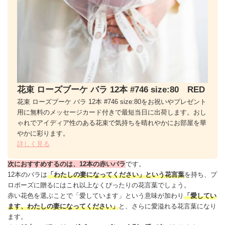
花束 ローズブーケ バラ 12本 #746 size:80 RED
花束 ローズブーケ バラ 12本 #746 size:80をお祝いやプレゼント
用に無料のメッセージカード付きで最短当日に出荷します。おし
ゃれでアイディア性のある花束で気持ちを晴れやかにお部屋を華
やかに彩ります。
詳しく見る
次におすすめするのは、12本の赤い
バラ
です。
12本のバラ
は
「わたしの妻になってください」という
花言葉
を持ち、プ
ロポーズに贈るにはこれ以上なくぴったりの花言葉でしょう。
赤い花色を選ぶことで「愛しています」という意味が加わり
「愛してい
ます、わたしの妻になってください」
と、さらに愛溢れる花言葉になり
ます。