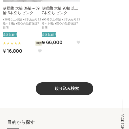
胡蝶蘭 大輪 36輪～39
胡蝶蘭 大輪 90輪以上
輪 3本立ち ピンク
7本立ち ピンク
♦36輪以上保証 ♦1本あたり12
♦90輪以上保証 ♦1本あたり13
輪～13輪 ♦安心の品質保証7
輪～14輪 ♦安心の品質保証7
日間
日間
全国お届け
全国お届け
¥ 66,000
10件
¥ 16,800
絞り込み検索
PAGE TOP
目的から探す