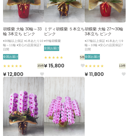
胡蝶蘭 大輪 30輪～33
ミディ胡蝶蘭 ５本立ち
胡蝶蘭 大輪 27〜30輪
輪 3本立ち ピンク
ピンク
3本立ち ピンク
♦30輪以上保証 ♦1本あたり10
♦中輪胡蝶蘭
♦27輪以上保証 ♦1本あたり9
輪～11輪 ♦安心の品質保証7
輪～10輪 ♦安心の品質保証7
全国お届け
日間
日間
全国お届け
全国お届け
5件
¥ 15,800
35件
13件
¥ 12,800
¥ 11,800