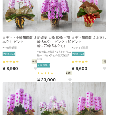
ミディ・中輪胡蝶蘭 ３
胡蝶蘭 大輪 60輪～70
ミディ胡蝶蘭 ２本立ち
本立ち ピンク
輪 5本立ち ピンク（60
ピンク
輪～70輪 5本立ち）
♦中輪胡蝶蘭
♦ミディ胡蝶蘭
♦60輪以上保証 ♦1本あたり12
全国お届け
全国お届け
輪～14輪 ♦安心の品質保証7
日間
16件
2件
全国お届け
¥ 8,980
¥ 6,600
13件
¥ 33,000