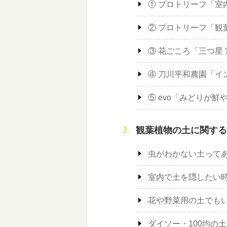
① プロトリーフ「室
② プロトリーフ「観
③ 花ごころ「三つ星
④ 刀川平和農園「イ
⑤ evo「みどりが鮮
観葉植物の土に関する
虫がわかない土って
室内で土を隠したい
花や野菜用の土でも
ダイソー・100均の