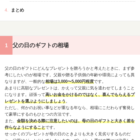
まとめ
父の日のギフトの相場
父の日のギフトにどんなプレゼントを贈ろうかと考えたときに、まず参
考にしたいのが相場です。父親や贈る子供側の年齢や環境によっても異
なりますが、一般的な
相場は3,000〜5,000円程度
です。
あまりに高額なプレゼントは、かえって父親に気を遣わせてしまうこと
になります。頑張って
高いお金をかけるのではなく、喜んでもらえるプ
レゼントを選ぶようにしましょう
。
ただし、何かのお祝い事などが重なる年なら、相場にこだわらず奮発し
て豪華にするのもひとつの方法です。
また、
金額を決める際に注意したいのは、母の日のギフトと大きく差を
作らなようにすること
です。
せっかくのプレゼントが母の日のときよりも大きく見劣りするものだ