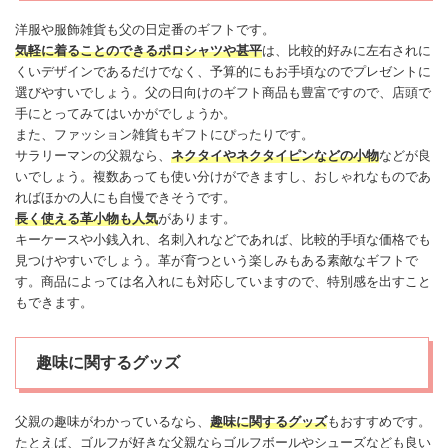
洋服や服飾雑貨も父の日定番のギフトです。
気軽に着ることのできるポロシャツや甚平
は、比較的好みに左右されに
くいデザインであるだけでなく、予算的にもお手頃なのでプレゼントに
選びやすいでしょう。父の日向けのギフト商品も豊富ですので、店頭で
手にとってみてはいかがでしょうか。
また、ファッション雑貨もギフトにぴったりです。
サラリーマンの父親なら、
ネクタイやネクタイピンなどの小物
などが良
いでしょう。複数あっても使い分けができますし、おしゃれなものであ
ればほかの人にも自慢できそうです。
長く使える革小物も人気
があります。
キーケースや小銭入れ、名刺入れなどであれば、比較的手頃な価格でも
見つけやすいでしょう。革が育つという楽しみもある素敵なギフトで
す。商品によっては名入れにも対応していますので、特別感を出すこと
もできます。
趣味に関するグッズ
父親の趣味がわかっているなら、
趣味に関するグッズ
もおすすめです。
たとえば、ゴルフが好きな父親ならゴルフボールやシューズなども良い