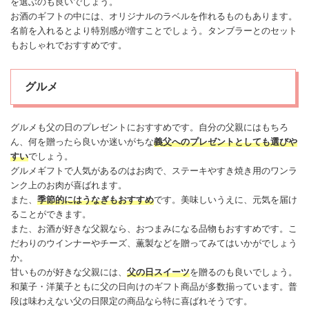
を選ぶのも良いでしょう。
お酒のギフトの中には、オリジナルのラベルを作れるものもあります。
名前を入れるとより特別感が増すことでしょう。タンブラーとのセット
もおしゃれでおすすめです。
グルメ
グルメも父の日のプレゼントにおすすめです。自分の父親にはもちろ
ん、何を贈ったら良いか迷いがちな
義父へのプレゼントとしても選びや
すい
でしょう。
グルメギフトで人気があるのはお肉で、ステーキやすき焼き用のワンラ
ンク上のお肉が喜ばれます。
また、
季節的にはうなぎもおすすめ
です。美味しいうえに、元気を届け
ることができます。
また、お酒が好きな父親なら、おつまみになる品物もおすすめです。こ
だわりのウインナーやチーズ、薫製などを贈ってみてはいかがでしょう
か。
甘いものが好きな父親には、
父の日スイーツ
を贈るのも良いでしょう。
和菓子・洋菓子ともに父の日向けのギフト商品が多数揃っています。普
段は味わえない父の日限定の商品なら特に喜ばれそうです。