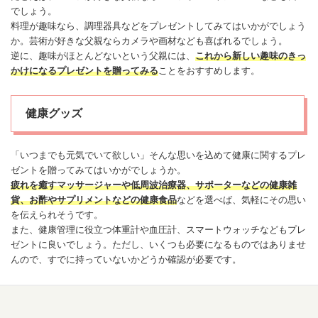
でしょう。
料理が趣味なら、調理器具などをプレゼントしてみてはいかがでしょう
か。芸術が好きな父親ならカメラや画材なども喜ばれるでしょう。
逆に、趣味がほとんどないという父親には、
これから新しい趣味のきっ
かけになるプレゼントを贈ってみる
ことをおすすめします。
健康グッズ
「いつまでも元気でいて欲しい」そんな思いを込めて
健康
に関するプレ
ゼントを贈ってみてはいかがでしょうか。
疲れを癒すマッサージャーや低周波治療器、サポーターなどの
健康
雑
貨、お酢やサプリメントなどの
健康
食品
などを選べば、気軽にその思い
を伝えられそうです。
また、
健康
管理に役立つ体重計や血圧計、スマートウォッチなどもプレ
ゼントに良いでしょう。ただし、いくつも必要になるものではありませ
んので、すでに持っていないかどうか確認が必要です。