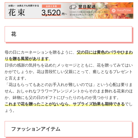
花
母の日に
カーネーション
を贈るように、
父の日には黄色のバラや
ひまわ
り
を贈る風習があります
。
日頃の
感謝
の気持ちを込めた
メッセージ
とともに、花を贈ってみてはい
かがでしょうか。花は普段忙しい父親にとって、癒しとなるプレゼント
と言えます。
「花はもらってもあとのお手入れが難しいのでは」という心配は要りま
せん。おしゃれなフラワーアレンジメントからそのまま飾れる
花束
のほ
か、鉢物にも父の日のギフトにぴったりのものが見つかります。
これまで花を贈ったことがないなら、サプライズ効果も期待できる
でし
ょう。
ファッションアイテム