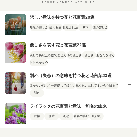
RECOMMENDED ARTICLES
悲しい意味を持つ花と花言葉20選
無限の悲しみ
耐える愛
見放された
卑下
恋の苦しみ
優しさを表す花と花言葉22選
決してあなたを捨てません
母の優しさ
優しさ
あなたを守る
おおらかな心
別れ（失恋）の意味を持つ花と花言葉23選
はかない恋
もう一度愛してほしい
私を思い出して
また会う日まで
別れ
ライラックの花言葉と意味｜和名の由来
友情
謙虚
初恋
青春の喜び
無邪気