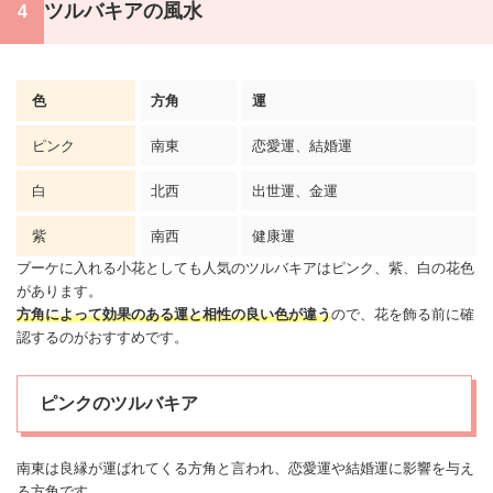
ツルバキアの風水
色
方角
運
ピンク
南東
恋愛運、結婚運
白
北西
出世運、金運
紫
南西
健康
運
ブーケに入れる小花としても人気のツルバキアはピンク、紫、白の花色
があります。
方角によって効果のある運と相性の良い色が違う
ので、花を飾る前に確
認するのがおすすめです。
ピンクのツルバキア
南東は良縁が運ばれてくる方角と言われ、恋愛運や結婚運に影響を与え
る方角です。