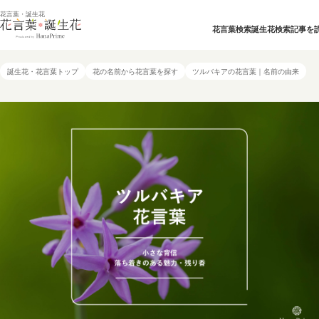
花言葉・誕生花
花言葉検索
誕生花検索
記事を
誕生花・花言葉トップ
花の名前から花言葉を探す
ツルバキアの花言葉｜名前の由来