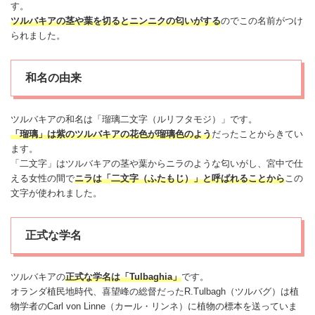
す。
ツルバキアの茎や葉を切るとニンニクの匂いがする
のでこの名前がつけ
られました。
和名の由来
ツルバキアの和名は「瑠璃二文字（ルリフタモジ）」です。
「瑠璃」は紫のツルバキアの花色が瑠璃色のよう
だったことからきてい
ます。
「二文字」はツルバキアの茎や葉からニラのような匂いがし、宮中で仕
える女性の間で
ニラは「二文字（ふたもじ）」と呼ばれることから
この
文字が使われました。
正式な学名
ツルバキアの
正式な学名は「Tulbaghia」
です。
オランダ植民地時代、喜望峰の総督だったR.Tulbagh（ツルバグ）は植
物学者のCarl von Linne（カール・リンネ）に植物の標本を送っていま