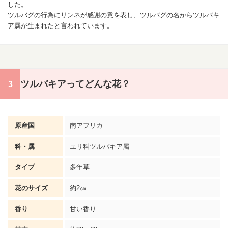
した。
ツルバグの行為にリンネが
感謝
の意を表し、ツルバグの名からツルバキ
ア属が生まれたと言われています。
ツルバキアってどんな花？
原産国
南アフリカ
科・属
ユリ科ツルバキア属
タイプ
多年草
花のサイズ
約2㎝
香り
甘い香り