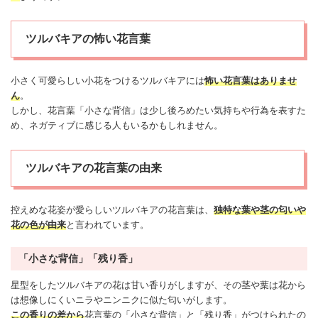
ツルバキアの怖い花言葉
小さく可愛らしい小花をつけるツルバキアには
怖い
花言葉はありませ
ん
。
しかし、花言葉「小さな背信」は少し後ろめたい気持ちや行為を表すた
め、ネガティブに感じる人もいるかもしれません。
ツルバキアの花言葉の由来
控えめな花姿が愛らしいツルバキアの花言葉は、
独特な葉や茎の匂いや
花の色が由来
と言われています。
「小さな背信」「残り香」
星型をしたツルバキアの花は甘い香りがしますが、その茎や葉は花から
は想像しにくいニラやニンニクに似た匂いがします。
この香りの差から
花言葉の「小さな背信」と「残り香」がつけられたの