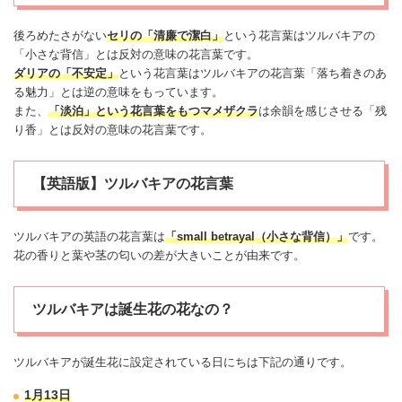
後ろめたさがない
セリの「清廉で潔白」
という花言葉はツルバキアの
「小さな背信」とは反対の意味の花言葉です。
ダリア
の「不安定」
という花言葉はツルバキアの花言葉「落ち着きのあ
る魅力」とは逆の意味をもっています。
また、
「淡泊」という花言葉をもつマメザクラ
は余韻を感じさせる「残
り香」とは反対の意味の花言葉です。
【英語版】ツルバキアの花言葉
ツルバキアの英語の花言葉は
「small betrayal（小さな背信）」
です。
花の香りと葉や茎の匂いの差が大きいことが由来です。
ツルバキアは誕生花の花なの？
ツルバキアが
誕生花
に設定されている日にちは下記の通りです。
1月13日