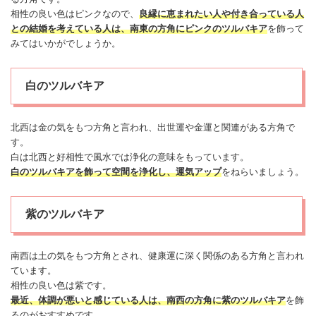
相性の良い色はピンクなので、
良縁に恵まれたい人や付き合っている人
との結婚を考えている人は、南東の方角にピンクのツルバキア
を飾って
みてはいかがでしょうか。
白のツルバキア
北西は金の気をもつ方角と言われ、出世運や金運と関連がある方角で
す。
白は北西と好相性で風水では浄化の意味をもっています。
白のツルバキアを飾って空間を浄化し、運気アップ
をねらいましょう。
紫のツルバキア
南西は土の気をもつ方角とされ、
健康
運に深く関係のある方角と言われ
ています。
相性の良い色は紫です。
最近、体調が悪いと感じている人は、南西の方角に紫のツルバキア
を飾
るのがおすすめです。