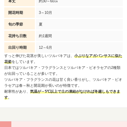
草丈
約30～60㎝
開花時期
3～10月
旬の季節
夏
花持ち日数
約1週間
出回り時期
12～6月
すっと伸びた花茎が美しいツルバキアは、
小ぶりな
アガパンサス
に似た
花姿
をしています。
日本ではツルバキア・フラグランスとツルバキア・
ビオラ
セアの2種類
が出回っていることが多いです。
ツルバキア・フラグランスの花は甘く良い香りがし、ツルバキア・
ビオ
ラ
セアは春～秋と開花期が長いのが特徴です。
耐寒性があり、
気温が－5℃以上で土の凍結がなければ冬越しもできま
す
。