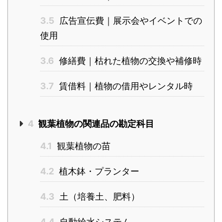
3.5
広告宣伝費｜展示会やイベントでの
使用
3.6
修繕費｜枯れた植物の交換や補修時
3.7
賃借料｜植物の借用やレンタル時
4
観葉植物の関連品の勘定科目
4.1
観葉植物の苗
4.2
植木鉢・プランター
4.3
土（培養土、肥料）
4.4
自動給水システム