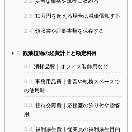
2.2
妥当な価格や規模に収める
2.3
10万円を超える場合は減価償却する
2.4
領収書や証拠書類を保存する
3
観葉植物の経費計上と勘定科目
3.1
消耗品費｜オフィス装飾用など
3.2
事務用品費｜書斎や執務スペースで
の使用時
3.3
接待交際費｜応接室の飾り付や贈答
用
3.4
福利厚生費｜従業員の福利厚生目的