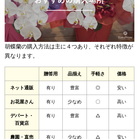
胡蝶蘭の購入方法は主に４つあり、それぞれ特徴が
異なります。
贈答用
品揃え
手軽さ
価格
ネット通販
有り
豊富
◎
安い
お花屋さん
有り
少なめ
〇
高い
デパート・
有り
豊富
△
高い
百貨店
農園・直売
有り
少なめ
△
安い