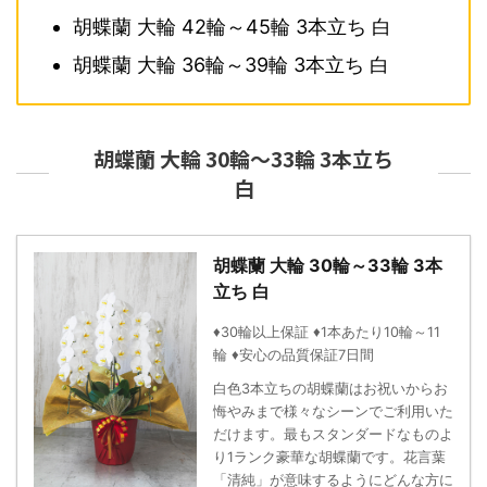
胡蝶蘭 大輪 42輪～45輪 3本立ち 白
胡蝶蘭 大輪 36輪～39輪 3本立ち 白
胡蝶蘭 大輪 30輪～33輪 3本立ち
白
胡蝶蘭 大輪 30輪～33輪 3本
立ち 白
♦30輪以上保証 ♦1本あたり10輪～11
輪 ♦安心の品質保証7日間
白色3本立ちの胡蝶蘭はお祝いからお
悔やみまで様々なシーンでご利用いた
だけます。最もスタンダードなものよ
り1ランク豪華な胡蝶蘭です。花言葉
「清純」が意味するようにどんな方に