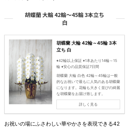
胡蝶蘭 大輪 42輪～45輪 3本立ち
白
胡蝶蘭 大輪 42輪～45輪 3本
立ち 白
♦42輪以上保証 ♦1本あたり14輪～15
輪 ♦安心の品質保証7日間
胡蝶蘭 大輪 白色 42輪～45輪は一般
的なお祝いで最もに人気のある胡蝶蘭
になります。花輪も大きく並びの綺麗
な胡蝶蘭をお届け致します。
詳しく見る
お祝いの場にふさわしい華やかさを表現できる42