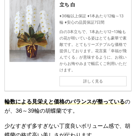
立ち 白
♦36輪以上保証 ♦1本あたり12輪～13
輪 ♦安心の品質保証7日間
白の3本立ちで、1本あたり12~13輪も
の花が咲いている姿はとても豪華で素
敵です。とてもリーズナブルな価格で
提供しております。花言葉「幸福が飛
んでくる」が意味するように、お祝い
からお悔やみまで幅広くご利用いただ
けます。
詳しく見る
輪数による見栄えと価格のバランスが整っている
の
が、36～39輪の胡蝶蘭です。
少なすぎず多すぎない丁度良いボリューム感で、胡
蝶蘭の格式高い美しさが伝わります。